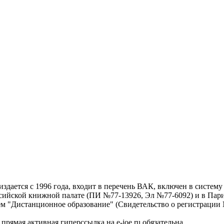
дается с 1996 года, входит в перечень ВАК, включен в систем
ссийской книжной палате (ПИ №77-13926, Эл №77-6092) и в Пари
ем "Дистанционное образование" (Свидетельство о регистрации №
рямая активная гиперссылка на e-joe.ru обязательна.