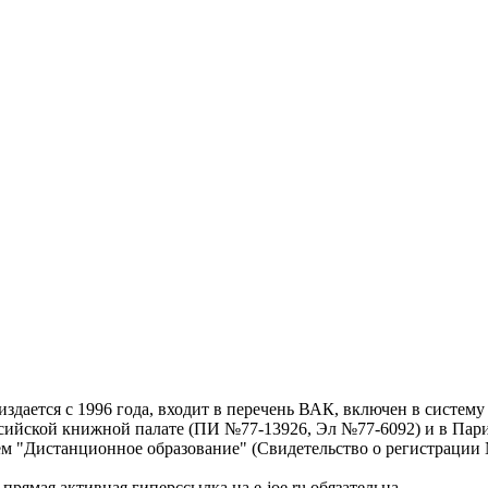
дается с 1996 года, входит в перечень ВАК, включен в систем
ссийской книжной палате (ПИ №77-13926, Эл №77-6092) и в Пари
ем "Дистанционное образование" (Свидетельство о регистрации №
рямая активная гиперссылка на e-joe.ru обязательна.