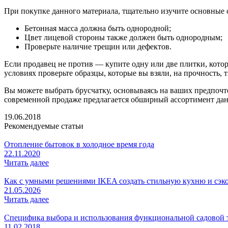
При покупке данного материала, тщательно изучите основные
Бетонная масса должна быть однородной;
Цвет лицевой стороны также должен быть однородным;
Проверьте наличие трещин или дефектов.
Если продавец не против — купите одну или две плитки, котор
условиях проверьте образцы, которые вы взяли, на прочность,
Вы можете выбрать брусчатку, основываясь на ваших предпочтен
современной продаже предлагается обширный ассортимент да
19.06.2018
Рекомендуемые статьи
Отопление бытовок в холодное время года
22.11.2020
Читать далее
Как с умными решениями IKEA создать стильную кухню и сэк
21.05.2026
Читать далее
Специфика выбора и использования функциональной садовой 
11.02.2018