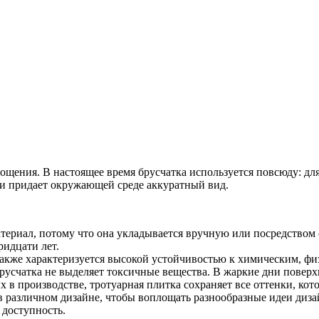
мощения.
В настоящее время брусчатка используется повсюду: для
и придает окружающей среде аккуратный вид.
атериал, потому что она укладывается вручную или посредство
ридцати лет.
также характеризуется высокой устойчивостью к химическим, ф
брусчатка не выделяет токсичные вещества. В жаркие дни поверх
в производстве, тротуарная плитка сохраняет все оттенки, кото
в различном дизайне, чтобы воплощать разнообразные идеи диза
 доступность.