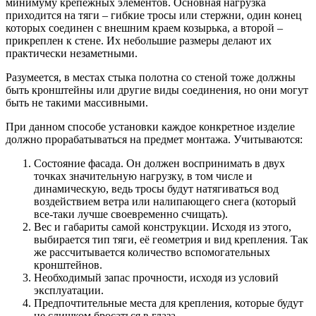
минимуму крепежных элементов. Основная нагрузка
приходится на тяги – гибкие тросы или стержни, один конец
которых соединен с внешним краем козырька, а второй –
прикреплен к стене. Их небольшие размеры делают их
практически незаметными.
Разумеется, в местах стыка полотна со стеной тоже должны
быть кронштейны или другие виды соединения, но они могут
быть не такими массивными.
При данном способе установки каждое конкретное изделие
должно прорабатываться на предмет монтажа. Учитываются:
Состояние фасада. Он должен воспринимать в двух
точках значительную нагрузку, в том числе и
динамическую, ведь тросы будут натягиваться вод
воздействием ветра или налипающего снега (который
все-таки лучше своевременно счищать).
Вес и габариты самой конструкции. Исходя из этого,
выбирается тип тяги, её геометрия и вид крепления. Так
же рассчитывается количество вспомогательных
кронштейнов.
Необходимый запас прочности, исходя из условий
эксплуатации.
Предпочтительные места для крепления, которые будут
не слишком бросаться в глаза.