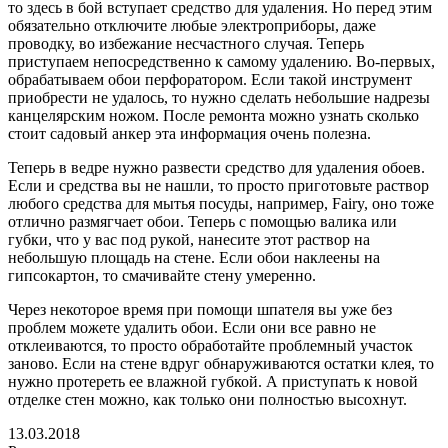
то здесь в бой вступает средство для удаления. Но перед этим
обязательно отключите любые электроприборы, даже
проводку, во избежание несчастного случая. Теперь
приступаем непосредственно к самому удалению. Во-первых,
обрабатываем обои перфоратором. Если такой инструмент
приобрести не удалось, то нужно сделать небольшие надрезы
канцелярским ножом. После ремонта можно узнать сколько
стоит садовый анкер эта информация очень полезна.
Теперь в ведре нужно развести средство для удаления обоев.
Если и средства вы не нашли, то просто приготовьте раствор
любого средства для мытья посуды, например, Fairy, оно тоже
отлично размягчает обои. Теперь с помощью валика или
губки, что у вас под рукой, нанесите этот раствор на
небольшую площадь на стене. Если обои наклеены на
гипсокартон, то смачивайте стену умеренно.
Через некоторое время при помощи шпателя вы уже без
проблем можете удалить обои. Если они все равно не
отклеиваются, то просто обработайте проблемный участок
заново. Если на стене вдруг обнаруживаются остатки клея, то
нужно протереть ее влажной губкой. А приступать к новой
отделке стен можно, как только они полностью высохнут.
13.03.2018