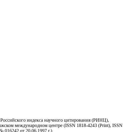
у Российского индекса научного цитирования (РИНЦ),
жском международном центре (ISSN 1818-4243 (Print), ISSN
 016242 от 20.06.1997 г.)