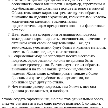
особенности своей внешности. Например, сероглазым и
голубоглазым девушкам идут все цвета золота и камней.
Обладательницам карих глаз рекомендуется обратить
внимание на изделия с красными, коричневыми, красно-
коричневыми камнями, а зеленоглазым
представительницам прекрасного пола – на фиолетовые
вставки.
Цвет золота, из которого изготавливается подвеска,
тоже должен гармонировать с внешностью, а именно – с
оттенком кожи своей обладательницы. Так, для
темнокожих уместными будут белые и красные металлы,
светлым больше подойдет желтое золото.
Современная мода не запрещает носить несколько
подвесок одновременно, но они не должны быть
слишком громоздкими. В этом случае стоит обратить
внимание и на то, на какие цепочки надеваются
изделия. Желательно комбинировать тонкие с более
броскими и даже грубоватыми вариантами, но
близкими друг другу по стилю.
Чем меньше размер подвески, тем ближе к шее она
должна располагаться, и наоборот.
Чтобы создать гармоничный, но при этом уникальный образ,
следует учитывать и еще одно важное правило. Оно гласит,
что все изделия, которые надеваются одновременно, должны