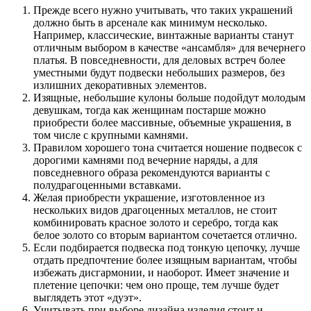
Прежде всего нужно учитывать, что таких украшений
должно быть в арсенале как минимум несколько.
Например, классические, винтажные варианты станут
отличным выбором в качестве «ансамбля» для вечернего
платья. В повседневности, для деловых встреч более
уместными будут подвески небольших размеров, без
излишних декоративных элементов.
Изящные, небольшие кулоны больше подойдут молодым
девушкам, тогда как женщинам постарше можно
приобрести более массивные, объемные украшения, в
том числе с крупными камнями.
Правилом хорошего тона считается ношение подвесок с
дорогими камнями под вечерние наряды, а для
повседневного образа рекомендуются варианты с
полудрагоценными вставками.
Желая приобрести украшение, изготовленное из
нескольких видов драгоценных металлов, не стоит
комбинировать красное золото и серебро, тогда как
белое золото со вторым вариантом сочетается отлично.
Если подбирается подвеска под тонкую цепочку, лучше
отдать предпочтение более изящным вариантам, чтобы
избежать дисгармонии, и наоборот. Имеет значение и
плетение цепочки: чем оно проще, тем лучше будет
выглядеть этот «дуэт».
Учитывать при выборе дизайна изделия стоит и