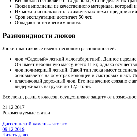
Вес люков составляет от 10 до 50 кг, что не делает их тр
Люки выполнены из качественного материала, который н
Их можно использовать в химических цехах предприятий
Срок эксплуатации достигает 50 лет.
Обладают эстетическим видом.
Разновидности люков
Люки пластиковые имеют несколько разновидностей:
люк «Садовый» легкий малогабаритный. Данное изделие у
Он имеет небольшую массу, всего 11 кг, однако осуществл
люк полимерный легкий. Такой тип люка имеет специальн
основывается на осмотрах колодцев и смотровых шахт. Име
пластиковый дорожный люк. Его назначение связано с ав
выдерживать нагрузки до 12,5 тонн.
Все люки, разных классов, осуществляют защиту от возможност
21.12.2017
Рекомендуемые статьи
Дагестанский камень – что это
09.12.2019
Читать далее