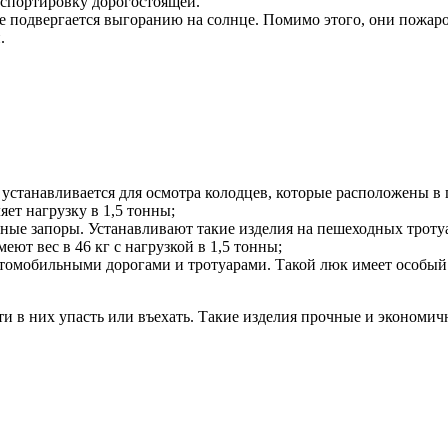
анспортировку дорогостоящей.
е подвергается выгоранию на солнце. Помимо этого, они пожар
.
станавливается для осмотра колодцев, которые расположены в п
яет нагрузку в 1,5 тонны;
ые запоры. Устанавливают такие изделия на пешеходных тротуа
ют вес в 46 кг с нагрузкой в 1,5 тонны;
томобильными дорогами и тротуарами. Такой люк имеет особый к
и в них упасть или въехать. Такие изделия прочные и экономич