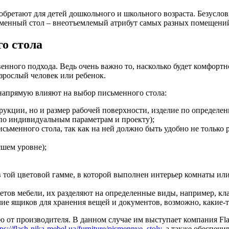
бретают для детей дошкольного и школьного возраста.
Безуслов
исьменный стол – внеотъемлемый атрибут самых разных помещени
о стола
нного подхода. Ведь очень важно то, насколько будет комфортно
взрослый человек или ребенок.
напрямую влияют на выбор письменного стола:
рукции, но и размер рабочей поверхности, изделие по определе
ь по индивидуальным параметрам и проекту);
сьменного стола, так как на ней должно быть удобно не только 
сшем уровне);
 той цветовой гамме, в которой выполнен интерьер комнаты ил
тов мебели, их разделяют на определенные виды, например, клас
е ящиков для хранения вещей и документов, возможно, какие-то
от производителя. В данном случае им выступает компания Fla
tps://flash-nika-mebel.ua/furniture/pismennye_stoly
, а также обеспеч