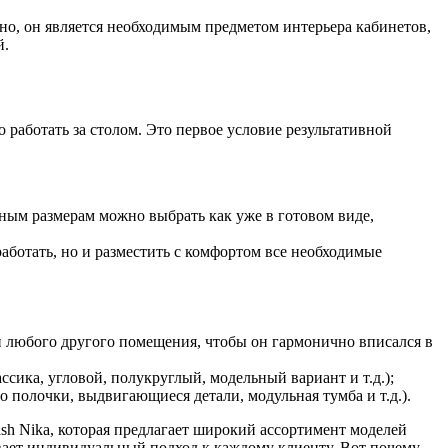
но, он является необходимым предметом интерьера кабинетов,
й.
 работать за столом. Это первое условие результативной
нным размерам можно выбрать как уже в готовом виде,
работать, но и разместить с комфортом все необходимые
и любого другого помещения, чтобы он гармонично вписался в
сика, угловой, полукруглый, модельный вариант и т.д.);
 полочки, выдвигающиеся детали, модульная тумба и т.д.).
sh Nika, которая предлагает широкий ассортимент моделей
ивает индивидуальный подход к каждому клиенту. Вот почему