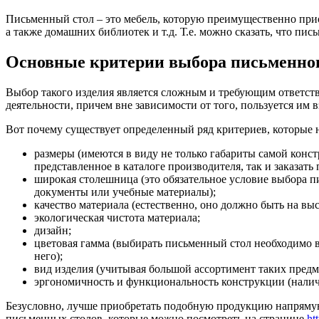
Письменный стол – это мебель, которую преимущественно прио
а также домашних библиотек и т.д. Т.е. можно сказать, что п
Основные критерии выбора письменног
Выбор такого изделия является сложным и требующим ответстве
деятельности, причем вне зависимости от того, пользуется им 
Вот почему существует определенный ряд критериев, которые 
размеры (имеются в виду не только габариты самой конст
представленное в каталоге производителя, так и заказат
широкая столешница (это обязательное условие выбора пи
документы или учебные материалы);
качество материала (естественно, оно должно быть на вы
экологическая чистота материала;
дизайн;
цветовая гамма (выбирать письменный стол необходимо в
него);
вид изделия (учитывая большой ассортимент таких предме
эргономичность и функциональность конструкции (наличи
Безусловно, лучше приобретать подобную продукцию напрямую 
письменных столов, которые можно посмотреть на странице
ht