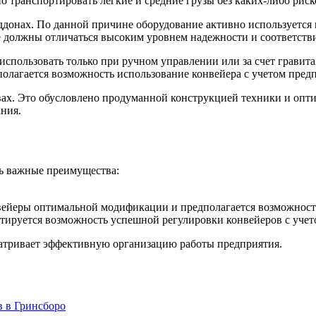
 транспортировать легкие и средние грузы без каких-либо риск
донах. По данной причине оборудование активно используется в
ые должны отличаться высоким уровнем надежности и соответст
использовать только при ручном управлении или за счет гравит
полагается возможность использование конвейера с учетом пред
ах. Это обусловлено продуманной конструкцией техники и опти
ния.
ть важные преимущества:
нвейеры оптимальной модификации и предполагается возможност
нтируется возможность успешной регулировки конвейеров с уче
атривает эффективную организацию работы предприятия.
в в Гринсборо