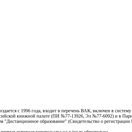
дается с 1996 года, входит в перечень ВАК, включен в систем
ссийской книжной палате (ПИ №77-13926, Эл №77-6092) и в Пари
ем "Дистанционное образование" (Свидетельство о регистрации №
рямая активная гиперссылка на e-joe.ru обязательна.