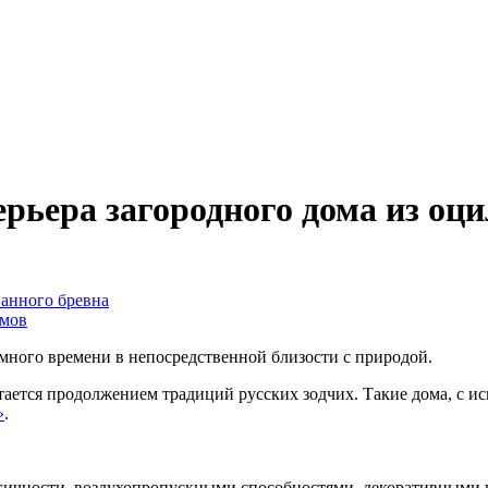
рьера загородного дома из оц
ванного бревна
омов
много времени в непосредственной близости с природой.
тается продолжением традиций русских зодчих. Такие дома, с 
»
.
огичности, воздухопропускными способностями, декоративными