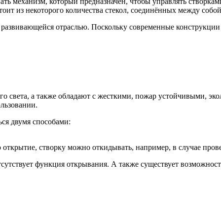
ть механизм, который предназначен, чтобы управлять створкам
тоит из некоторого количества стекол, соединённых между собо
о развивающейся отраслью. Поскольку современные конструкци
о света, а также обладают с жесткими, пожар устойчивыми, эк
ользовании.
ся двумя способами:
открытие, створку можно откидывать, например, в случае про
тсутствует функция открывания. А также существует возможность