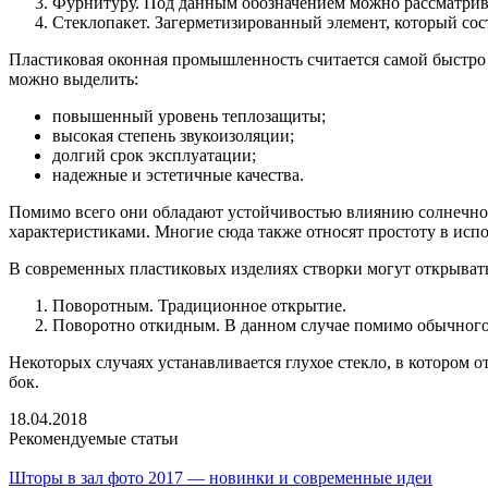
Фурнитуру. Под данным обозначением можно рассматрива
Стеклопакет. Загерметизированный элемент, который сос
Пластиковая оконная промышленность считается самой быстр
можно выделить:
повышенный уровень теплозащиты;
высокая степень звукоизоляции;
долгий срок эксплуатации;
надежные и эстетичные качества.
Помимо всего они обладают устойчивостью влиянию солнечног
характеристиками. Многие сюда также относят простоту в исп
В современных пластиковых изделиях створки могут открывать
Поворотным. Традиционное открытие.
Поворотно откидным. В данном случае помимо обычного 
Некоторых случаях устанавливается глухое стекло, в котором о
бок.
18.04.2018
Рекомендуемые статьи
Шторы в зал фото 2017 — новинки и современные идеи