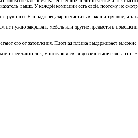
сроком пользования. Качественное полотно устойчиво к высок
казатель выше. У каждой компании есть свой, поэтому не смотри
конструкцией. Его надо регулярно чистить влажной тряпкой, а т
ам не нужно закрывать мебель или другие предметы в помещении,
гают его от затопления. Плотная плёнка выдерживает высокие н
яркий стрейч-потолок, многоуровневый дизайн станет элегантны