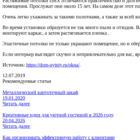
Растяжимые потолки ПВХ отличаются практичностью и долгим 
помещения. Прослужат они около 15 лет. На самом деле этот по
Очень легко ухаживать за такими полотнами, а также за всей 
Во время установки образуется не так много пыли и отходов. В
монтируют каркас, а затем растягивается пленка .
Эластичные потолки не только украшают помещение, но и обере
Если интерьер выглядит скучно и непривлекательно для вас, 
Источник:
https://dom-uytniy.ru/okna/
.
12.07.2019
Рекомендуемые статьи
Металлический картотечный шкаф
19.01.2020
Читать далее
Креативные идеи для уютной гостиной в 2026 году
20.04.2026
Читать далее
Как организовать эффективную работу с клиентами