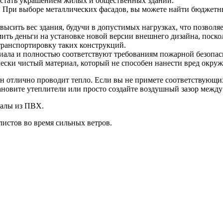
 стать украшением жилых и общественных зданий.
. При выборе металлических фасадов, вы можете найти бюджетн
высить вес здания, будучи в допустимых нагрузках, что позволя
ить деньги на установке новой версии внешнего дизайна, поск
 транспортировку таких конструкций.
иала и полностью соответствуют требованиям пожарной безопас
ески чистый материал, который не способен нанести вред окр
н отлично проводит тепло. Если вы не примете соответствующих 
тановите утеплители или просто создайте воздушный зазор межд
иалы из ПВХ.
истов во время сильных ветров.