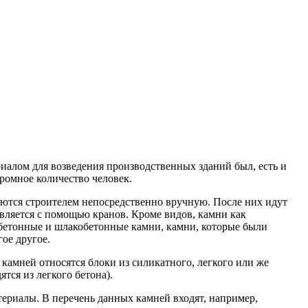
иалом для возведения производственных зданий был, есть и
громное количество человек.
аются строителем непосредственно вручную. После них идут
вляется с помощью кранов. Кроме видов, камни как
бетонные и шлакобетонные камни, камни, которые были
ое другое.
камней относятся блоки из силикатного, легкого или же
тся из легкого бетона).
ериалы. В перечень данных камней входят, например,