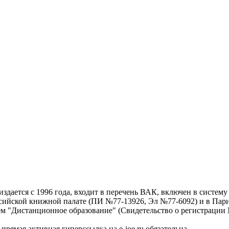
дается с 1996 года, входит в перечень ВАК, включен в систем
ссийской книжной палате (ПИ №77-13926, Эл №77-6092) и в Пари
ем "Дистанционное образование" (Свидетельство о регистрации №
рямая активная гиперссылка на e-joe.ru обязательна.