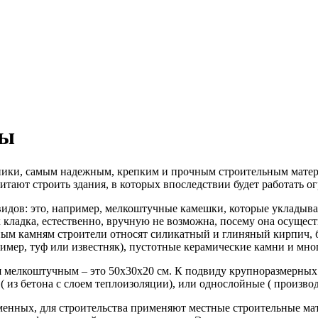
лы
ехники, самым надежным, крепким и прочным строительным матер
итают строить здания, в которых впоследствии будет работать о
видов: это, например, мелкоштучные камешки, которые укладыв
 кладка, естественно, вручную не возможна, посему она осущест
ым камням строители относят силикатный и глиняный кирпич, 
мер, туф или известняк), пустотные керамические камни и мног
 мелкоштучным – это 50х30х20 см. К подвиду крупноразмерных 
из бетона с слоем теплоизоляции), или однослойные ( производя
менных, для строительства применяют местные строительные мат