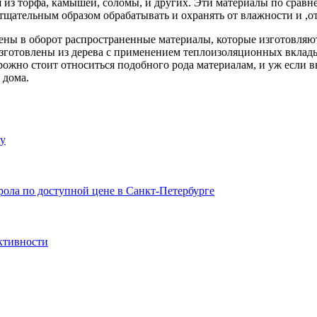
ия из торфа, камышей, соломы, и других. Эти материалы по сра
 тщательным образом обрабатывать и охранять от влажности и ,о
щены в оборот распространенные материалы, которые изготовля
изготовлены из дерева с применением теплоизоляционных вклад
орожно стоит относиться подобного рода материалам, и уж если 
 дома.
ду
ола по доступной цене в Санкт-Петербурге
ктивности