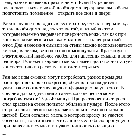
геля, названия бывают различными. Если Вы решили
воспользоваться смывкой необходимо перед началом работы
подготовить помещение – открыть все окна и двери.
Работы лучше проводить в респираторе, очках и перчатках, а
также необходимо надеть хлопчатобумажный костюм,
который надежно закрывает поверхность кожи, так как при
контакте химическая смывка может вызвать неприятный
ожог. Для нанесения смывки на стены можно воспользоваться
кистью, валиком, ветошью или краскопультом. Краскопульт
электрический наиболее удобен для нанесения смывки в виде
раствора. Гелиевый вариант смывки имеет достаточно густую
консистенцию и краскопульт может засоряться.
Разные виды смывки могут потребовать разное время для
растворения старого покрытия, обычно производители
указывают соответствующую информацию на упаковке. В
среднем для воздействия химического вещества может
потребоваться от 15 до 40 минут. При растворении старого
слоя краски на стене появятся обильные пузыри. После этого
старый слой с легкостью удаляется шпателем или стальной
щеткой. Если остались места, в которых краску не удается
соскоблить, то это значит, что данное место было пропущено
при нанесении смывки и нужно повторить операцию.