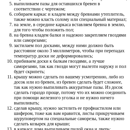
выпиливаем пазы для оставшихся бревен в
соответствии с чертежом;
собираем каркас и кладем между бревнами утеплитель,
также можно класть солому или специальный материал;
на земле, в середине каркаса вставляем бревна в землю,
для того чтобы положить пол;
на бревна кладем балки и надежно закрепляем гвоздями
или саморезами;
застилаем пол досками, между ними должно быть
расстояние около 3 миллиметров, чтобы при перепадах
температур доски не деформировались;
прибиваем доски к балкам гвоздями, а лучше
саморезами, так как гвозди могут вылезти наружу и пол
будет скрипеть;
крышу можно сделать по вашему усмотрению, либо из
досок или из бревен, из бревен сделать будет сложнее,
так как нужно выпиливать аккуратные пазы. Из досок
сделать гораздо проще, потому что их можно соединить
при помощи железного уголка и не нужно ничего
выпиливать;
сделав крышу, нужно застелить ее профнастилом или
шифером, тоже как вам нравится, листы прикручиваем
шуруповертом на специальные саморезы, также нужно
сделать козырек для крыши;
в каркасе дома выпиливаем пилой окна и дверь;