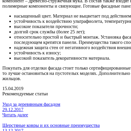
компонент – древесно-стружечная мука. В состав также входя
полимерные компоненты и связующие. Готовые фасадные панел
насыщенный цвет. Материал не выцветает под действием
устойчивость к воздействию ультрафиолета, температур
высокие показатели прочности;
долгий срок службы (более 25 лет);
относительно простой и быстрый монтаж. Установка фас
последующем крепятся панели. Преимущества такого спос
надежная защита стен от негативного воздействия внешних
устойчивость к износу;
высокий показатель декоративности материала.
Покупать для отделки фасада стоит только сертифицированные
то лучше остановиться на пустотелых моделях. Дополнительно
жильцов.
15.04.2019
Рекомендуемые статьи
Уход за деревянным фасадом
29.12.2017
Читать далее
Шерстяные ковры и их основные преимущества
13.12.2017