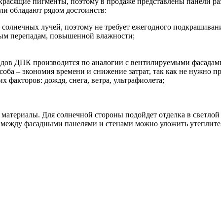
т красящие пигменты, поэтому в продаже представлены панели р
и обладают рядом достоинств:
 солнечных лучей, поэтому не требует ежегодного подкрашиван
ным перепадам, повышенной влажности;
адов ДПК производится по аналогии с вентилируемыми фасадами
оба – экономия времени и снижение затрат, так как не нужно п
 факторов: дождя, снега, ветра, ультрафиолета;
 материалы. Для солнечной стороны подойдет отделка в светлой
 между фасадными панелями и стенами можно уложить утеплител