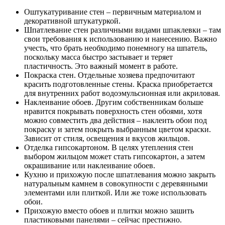
Оштукатуривание стен – первичным материалом и
декоративной штукатуркой.
Шпатлевание стен различными видами шпаклевки – там
свои требования к использованию и нанесению. Важно
учесть, что брать необходимо понемногу на шпатель,
поскольку масса быстро застывает и теряет
пластичность. Это важный момент в работе.
Покраска стен. Отдельные хозяева предпочитают
красить подготовленные стены. Краска приобретается
для внутренних работ водоэмульсионная или акриловая.
Наклеивание обоев. Другим собственникам больше
нравится покрывать поверхность стен обоями, хотя
можно совместить два действия – наклеить обои под
покраску и затем покрыть выбранным цветом краски.
Зависит от стиля, освещения и вкусов жильцов.
Отделка гипсокартоном. В целях утепления стен
выбором жильцом может стать гипсокартон, а затем
окрашивание или наклеивание обоев.
Кухню и прихожую после шпатлевания можно закрыть
натуральным камнем в совокупности с деревянными
элементами или плиткой. Или же тоже использовать
обои.
Прихожую вместо обоев и плитки можно зашить
пластиковыми панелями – сейчас престижно.