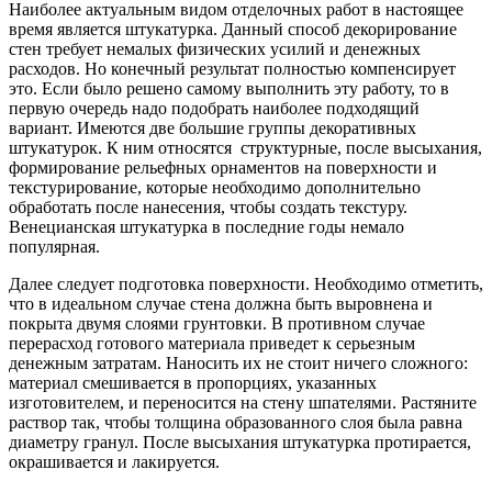
Наиболее актуальным видом отделочных работ в настоящее
время является штукатурка. Данный способ декорирование
стен требует немалых физических усилий и денежных
расходов. Но конечный результат полностью компенсирует
это. Если было решено самому выполнить эту работу, то в
первую очередь надо подобрать наиболее подходящий
вариант. Имеются две большие группы декоративных
штукатурок. К ним относятся структурные, после высыхания,
формирование рельефных орнаментов на поверхности и
текстурирование, которые необходимо дополнительно
обработать после нанесения, чтобы создать текстуру.
Венецианская штукатурка в последние годы немало
популярная.
Далее следует подготовка поверхности. Необходимо отметить,
что в идеальном случае стена должна быть выровнена и
покрыта двумя слоями грунтовки. В противном случае
перерасход готового материала приведет к серьезным
денежным затратам. Наносить их не стоит ничего сложного:
материал смешивается в пропорциях, указанных
изготовителем, и переносится на стену шпателями. Растяните
раствор так, чтобы толщина образованного слоя была равна
диаметру гранул. После высыхания штукатурка протирается,
окрашивается и лакируется.