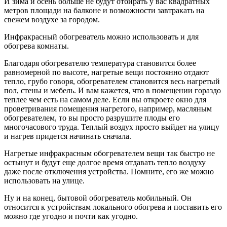
И зима и осень больше не будут отбирать у вас квадратных
метров площади на балконе и возможности завтракать на
свежем воздухе за городом.
Инфракрасный обогреватель можно использовать и для
обогрева комнаты.
Благодаря обогревателю температура становится более
равномерной по высоте, нагретые вещи постоянно отдают
тепло, грубо говоря, обогревателем становится весь нагретый
пол, стены и мебель. И вам кажется, что в помещении гораздо
теплее чем есть на самом деле. Если вы откроете окно для
проветривания помещения нагретого, например, масляным
обогревателем, то вы просто разрушите плоды его
многочасового труда. Теплый воздух просто выйдет на улицу
и нагрев придется начинать сначала.
Нагретые инфракрасным обогревателем вещи так быстро не
остынут и будут еще долгое время отдавать тепло воздуху
даже после отключения устройства. Помните, его же можно
использовать на улице.
Ну и на конец, бытовой обогреватель мобильный. Он
относится к устройствам локального обогрева и поставить его
можно где угодно и почти как угодно.