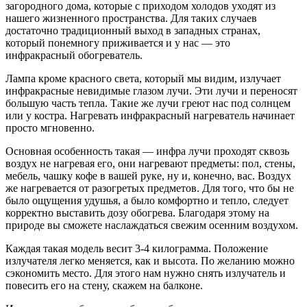
загородного дома, которые с приходом холодов уходят из
нашего жизненного пространства. Для таких случаев
достаточно традиционный выход в западных странах,
который понемногу приживается и у нас — это
инфракрасный обогреватель.
Лампа кроме красного света, который мы видим, излучает
инфракрасные невидимые глазом лучи. Эти лучи и переносят
большую часть тепла. Такие же лучи греют нас под солнцем
или у костра. Нагревать инфракрасный нагреватель начинает
просто мгновенно.
Основная особенность такая — инфра лучи проходят сквозь
воздух не нагревая его, они нагревают предметы: пол, стены,
мебель, чашку кофе в вашей руке, ну и, конечно, вас. Воздух
же нагревается от разогретых предметов. Для того, что бы не
было ощущения удушья, а было комфортно и тепло, следует
корректно выставить дозу обогрева. Благодаря этому на
природе вы сможете наслаждаться свежим осенним воздухом.
Каждая такая модель весит 3-4 килограмма. Положение
излучателя легко меняется, как и высота. По желанию можно
сэкономить место. Для этого нам нужно снять излучатель и
повесить его на стену, скажем на балконе.