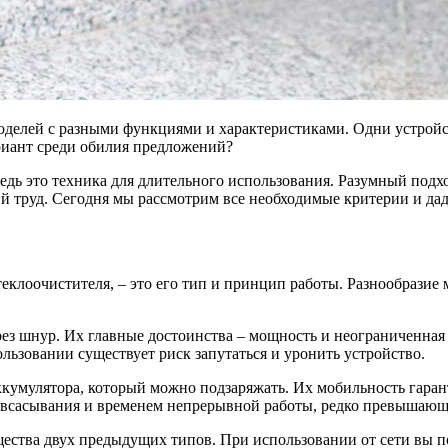
делей с разными функциями и характеристиками. Одни устройства
риант среди обилия предложений?
ведь это техника для длительного использования. Разумный под
ий труд. Сегодня мы рассмотрим все необходимые критерии и да
еклоочистителя, – это его тип и принцип работы. Разнообразие м
ез шнур. Их главные достоинства – мощность и неограниченная
льзовании существует риск запутаться и уронить устройство.
кумулятора, который можно подзаряжать. Их мобильность гаран
 всасывания и временем непрерывной работы, редко превышающ
ства двух предыдущих типов. При использовании от сети вы п