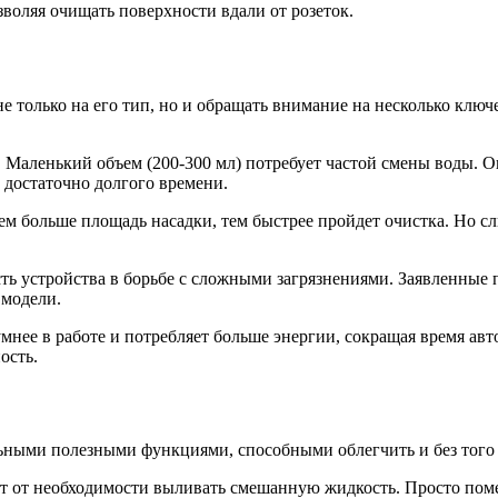
зволяя очищать поверхности вдали от розеток.
е только на его тип, но и обращать внимание на несколько клю
 Маленький объем (200-300 мл) потребует частой смены воды. О
 достаточно долгого времени.
Чем больше площадь насадки, тем быстрее пройдет очистка. Но 
ь устройства в борьбе с сложными загрязнениями. Заявленные п
 модели.
нее в работе и потребляет больше энергии, сокращая время авт
ость.
ьными полезными функциями, способными облегчить и без того
ют от необходимости выливать смешанную жидкость. Просто пом