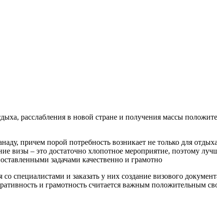
дыха, расслабления в новой стране и получения массы положи
аду, причем порой потребность возникает не только для отдыха,
е визы – это достаточно хлопотное мероприятие, поэтому лучш
поставленными задачами качественно и грамотно
со специалистами и заказать у них создание визового документа
перативность и грамотность считается важным положительным св