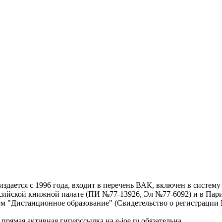
дается с 1996 года, входит в перечень ВАК, включен в систем
ссийской книжной палате (ПИ №77-13926, Эл №77-6092) и в Пари
ем "Дистанционное образование" (Свидетельство о регистрации №
рямая активная гиперссылка на e-joe.ru обязательна.