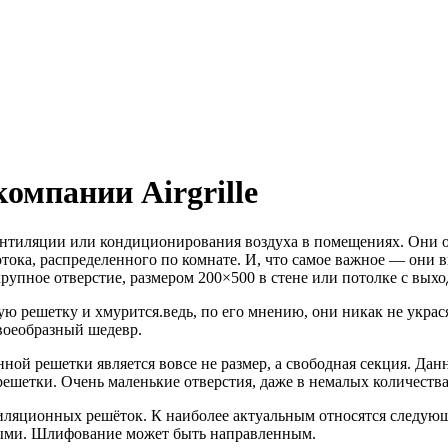
омпании Airgrille
тиляции или кондиционирования воздуха в помещениях. Они од
тока, распределенного по комнате. И, что самое важное — они
рупное отверстие, размером 200×500 в стене или потолке с вых
ую решетку и хмурится.ведь, по его мнению, они никак не украс
своеобразный шедевр.
ой решетки является вовсе не размер, а свободная секция. Да
 решетки. Очень маленькие отверстия, даже в немалых количест
иляционных решёток. К наиболее актуальным относятся следую
ными. Шлифование может быть направленным.