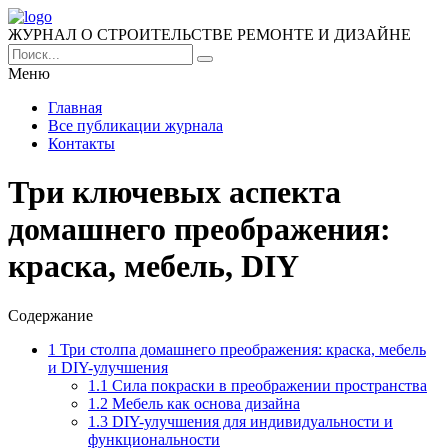
ЖУРНАЛ О СТРОИТЕЛЬСТВЕ РЕМОНТЕ И ДИЗАЙНЕ
Меню
Главная
Все публикации журнала
Контакты
Три ключевых аспекта
домашнего преображения:
краска, мебель, DIY
Содержание
1
Три столпа домашнего преображения: краска, мебель
и DIY-улучшения
1.1
Сила покраски в преображении пространства
1.2
Мебель как основа дизайна
1.3
DIY-улучшения для индивидуальности и
функциональности