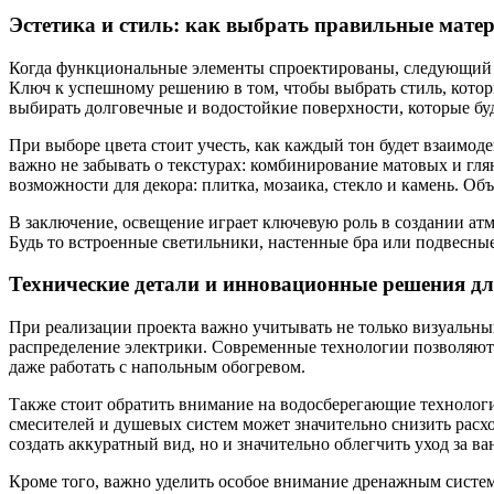
Эстетика и стиль: как выбрать правильные мате
Когда функциональные элементы спроектированы, следующий ш
Ключ к успешному решению в том, чтобы выбрать стиль, котор
выбирать долговечные и водостойкие поверхности, которые буд
При выборе цвета стоит учесть, как каждый тон будет взаимо
важно не забывать о текстурах: комбинирование матовых и гл
возможности для декора: плитка, мозаика, стекло и камень. О
В заключение, освещение играет ключевую роль в создании ат
Будь то встроенные светильники, настенные бра или подвесны
Технические детали и инновационные решения д
При реализации проекта важно учитывать не только визуальный
распределение электрики. Современные технологии позволяют 
даже работать с напольным обогревом.
Также стоит обратить внимание на водосберегающие технологи
смесителей и душевых систем может значительно снизить расх
создать аккуратный вид, но и значительно облегчить уход за в
Кроме того, важно уделить особое внимание дренажным систе