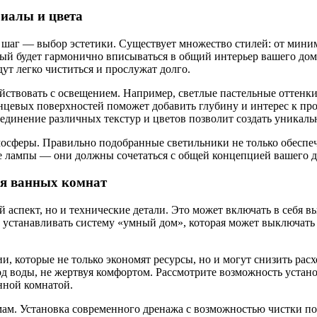
риалы и цвета
аг — выбор эстетики. Существует множество стилей: от минима
ый будет гармонично вписываться в общий интерьер вашего дома.
ут легко чиститься и прослужат долго.
действовать с освещением. Например, светлые пастельные оттен
янцевых поверхностей поможет добавить глубину и интерес к пр
бъединение различных текстур и цветов позволит создать уникал
мосферы. Правильно подобранные светильники не только обеспе
е лампы — они должны сочетаться с общей концепцией вашего д
ля ванных комнат
 аспект, но и технические детали. Это может включать в себя 
устанавливать систему «умный дом», которая может выключать 
и, которые не только экономят ресурсы, но и могут снизить ра
од воды, не жертвуя комфортом. Рассмотрите возможность устан
анной комнатой.
мам. Установка современного дренажа с возможностью чистки п