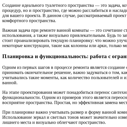
Создание идеального туалетного пространства — это задача, к
процедур, но и пространство, где можно расслабиться и нас
для вашего проекта. В данном случае, рассматриваемый проект
комфортного пространства.
Важная задача при ремонте ванной комнаты — это сочетание ст
использования, а также визуально привлекательным. Будь то з
стоит проанализировать текущую планировку: что можно улучши
некоторые конструкции, такие как колонны или арки, только 
Планировка и функциональность: работа с огра
Одним из первых шагов в процессе ремонта является создание 
принимать окончательное решение, важно задуматься о том, ка
учитывались такие моменты, как количество пользователей и 
ванной.
На этапе проектирования может понадобиться перенос сантех
функциональности. Одним из примеров этого является переосн
восприятие пространства. Простая, но эффективная замена мес
При планировке важно учитывать размер и форму ванной комна
Использование зеркал и светлых тонов может значительно изм
лишнего места и визуально облегчают пространство.