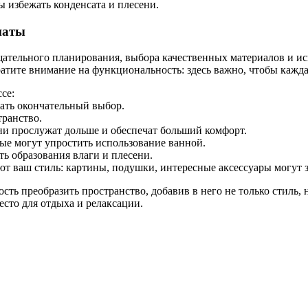
ы избежать конденсата и плесени.
наты
ательного планирования, выбора качественных материалов и ис
атите внимание на функциональность: здесь важно, чтобы каждая
се:
ать окончательный выбор.
транство.
ни прослужат дольше и обеспечат больший комфорт.
рые могут упростить использование ванной.
ь образования влаги и плесени.
ют ваш стиль: картины, подушки, интересные аксессуары могут 
 преобразить пространство, добавив в него не только стиль, н
сто для отдыха и релаксации.