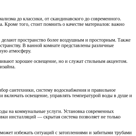
лизма до классики, от скандинавского до современного.
 Кроме того, стоит помнить о качестве материалов: важно
ки делают пространство более воздушным и просторным. Также
остранству. В ванной комнате представлены различные
ьную атмосферу.
чивают хорошее освещение, но и служат стильным акцентом.
изайна.
выбор сантехники, систему водоснабжения и правильное
и включать освещение, управлять температурой воды в душе и
сходы на коммунальные услуги. Установка современных
овки инсталляций — скрытая система позволяет не только
оможет избежать ситуаций с затоплениями и забитыми трубами