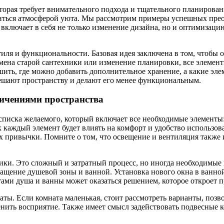
оторая требует внимательного подхода и тщательного планирован
ладиться атмосферой уюта. Мы рассмотрим примеры успешных пр
 включает в себя не только изменение дизайна, но и оптимизац
иля и функциональности. Базовая идея заключена в том, чтобы о
амена старой сантехники или изменение планировки, все элемен
ть, где можно добавить дополнительное хранение, а какие элем
мешают пространству и делают его менее функциональным.
ничениями пространства
списка желаемого, который включает все необходимые элементы:
к каждый элемент будет влиять на комфорт и удобство использов
их привычки. Помните о том, что освещение и вентиляция такж
ники. Это сложный и затратный процесс, но иногда необходимы
ащение душевой зоны и ванной. Установка нового окна в ванно
тами душа и ванны может оказаться решением, которое откроет п
ты. Если комната маленькая, стоит рассмотреть варианты, поз
енить восприятие. Также имеет смысл задействовать подвесные 