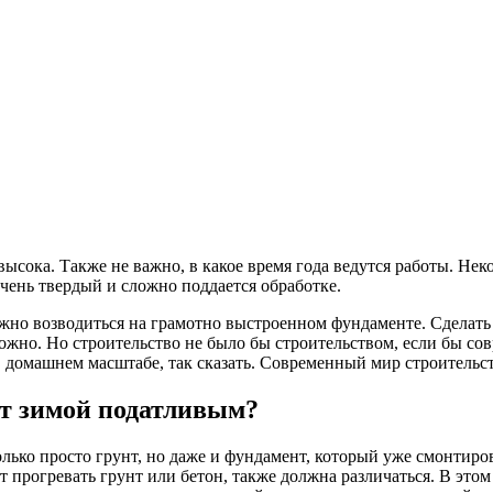
ысока. Также не важно, в какое время года ведутся работы.
Неко
очень твердый и сложно поддается обработке.
лжно возводиться на грамотно выстроенном фундаменте. Сделать 
жно. Но строительство не было бы строительством, если бы сов
т в домашнем масштабе, так сказать. Современный мир строител
нт зимой податливым?
лько просто грунт, но даже и фундамент, который уже смонтиров
дет прогревать грунт или бетон, также должна различаться. В эт