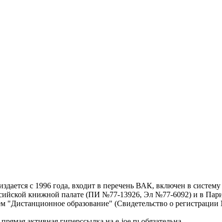
дается с 1996 года, входит в перечень ВАК, включен в систем
ссийской книжной палате (ПИ №77-13926, Эл №77-6092) и в Пари
ем "Дистанционное образование" (Свидетельство о регистрации №
рямая активная гиперссылка на e-joe.ru обязательна.