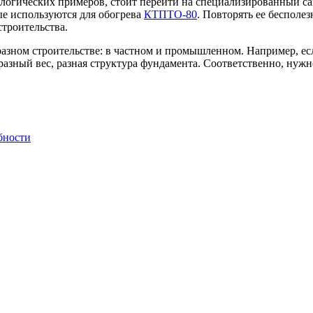
логических примеров, стоит перейти на специализированный сайт
ые используются для обогрева
КТПТО-80
. Повторять ее бесполез
строительства.
азном строительстве: в частном и промышленном. Например, есл
 разный вес, разная структура фундамента. Соответственно, нужн
бности