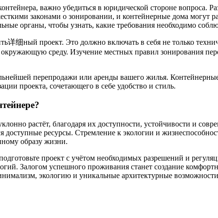
контейнера, важно убедиться в юридической стороне вопроса. Р
 жесткими законами о зонировании, и контейнерные дома могут 
льные органы, чтобы узнать, какие требования необходимо соблю
ь详细ный проект. Это должно включать в себя не только техниче
окружающую среду. Изучение местных правил зонирования пере
дальнейшей перепродажи или аренды вашего жилья. Контейнерны
ации проекта, сочетающего в себе удобство и стиль.
нтейнере?
клонно растёт, благодаря их доступности, устойчивости и совр
уя доступные ресурсы. Стремление к экологии и жизнеспособно
нному образу жизни.
, подготовьте проект с учётом необходимых разрешений и регул
огий. Залогом успешного проживания станет создание комфортн
минимализм, экологию и уникальные архитектурные возможности