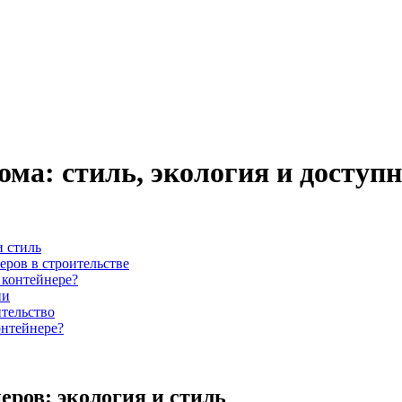
ма: стиль, экология и доступн
и стиль
ров в строительстве
 контейнере?
ии
ительство
онтейнере?
еров: экология и стиль