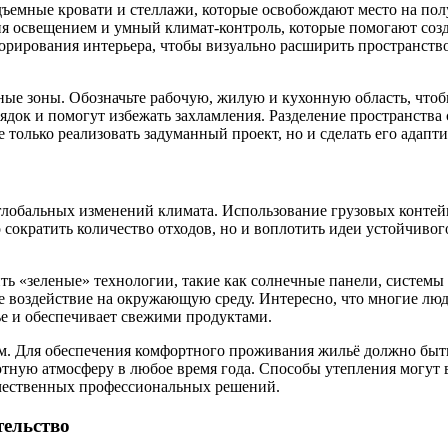
дъемные кровати и стеллажи, которые освобождают место на по
ия освещением и умный климат-контроль, которые помогают соз
орирования интерьера, чтобы визуально расширить пространство.
ые зоны. Обозначьте рабочую, жилую и кухонную область, чтобы
рядок и помогут избежать захламления. Разделение пространств
е только реализовать задуманный проект, но и сделать его ада
глобальных изменений климата. Использование грузовых контейн
 сократить количество отходов, но и воплотить идеи устойчивог
ть «зеленые» технологии, такие как солнечные панели, систем
 воздействие на окружающую среду. Интересно, что многие люд
е и обеспечивает свежими продуктами.
ом. Для обеспечения комфортного проживания жильё должно быт
ютную атмосферу в любое время года. Способы утепления могут 
ачественных профессиональных решений.
тельство