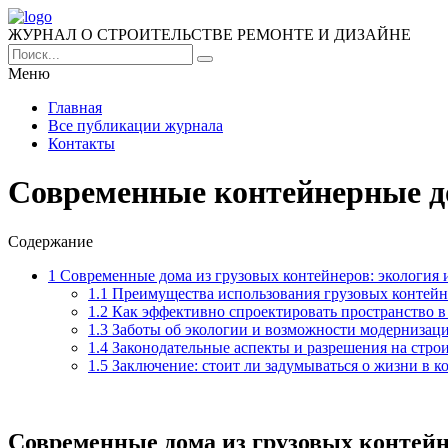
ЖУРНАЛ О СТРОИТЕЛЬСТВЕ РЕМОНТЕ И ДИЗАЙНЕ
Меню
Главная
Все публикации журнала
Контакты
Современные контейнерные до
Содержание
1
Современные дома из грузовых контейнеров: экология 
1.1
Преимущества использования грузовых контейне
1.2
Как эффективно спроектировать пространство в
1.3
Заботы об экологии и возможности модернизац
1.4
Законодательные аспекты и разрешения на стро
1.5
Заключение: стоит ли задумываться о жизни в к
Современные дома из грузовых контейн