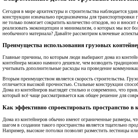
Сегодня в мире архитектуры и строительства наблюдается удив
конструкции изначально предназначены для транспортировки гр
не только помогает сократить количество отходов, но и вноси
реализовать экоконцепции и минимализм, о которых мы все бо
необычного материала? Давайте рассмотрим ключевые аспекты
Преимущества использования грузовых контейнер
Главные причины, по которым люди выбирают дома из контейнер
контейнера можно намного дешевле, чем возводить традиционно
учитывать дополнительные расходы на проведение коммуникац
Вторым преимуществом является скорость строительства. Грузо
отличается высокой прочностью. Стальные конструкции способн
Дома из контейнеров выглядят стильно и современно, что при
который всё чаще рассматривается как общее решение для сов
Как эффективно спроектировать пространство в 
Дома из контейнеров обычно имеют ограниченные размеры, чт
шагом в создании такого пространства является тщательно п
Например, высокие потолки позволят разместить лестницы или