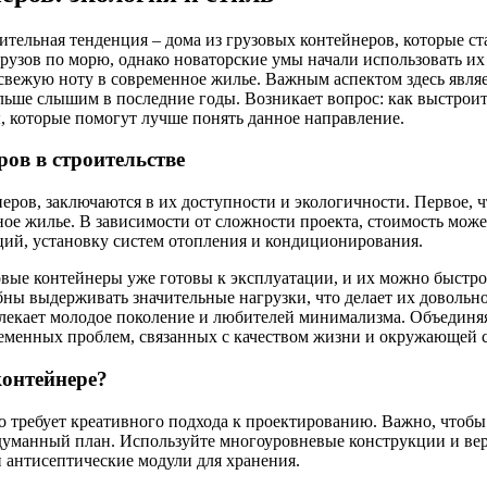
ительная тенденция – дома из грузовых контейнеров, которые с
узов по морю, однако новаторские умы начали использовать их 
т свежую ноту в современное жилье. Важным аспектом здесь явля
льше слышим в последние годы. Возникает вопрос: как выстроит
, которые помогут лучше понять данное направление.
ов в строительстве
ов, заключаются в их доступности и экологичности. Первое, чт
е жилье. В зависимости от сложности проекта, стоимость может 
ий, установку систем отопления и кондиционирования.
вые контейнеры уже готовы к эксплуатации, и их можно быстро 
ы выдерживать значительные нагрузки, что делает их довольно 
влекает молодое поколение и любителей минимализма. Объединя
ременных проблем, связанных с качеством жизни и окружающей 
контейнере?
о требует креативного подхода к проектированию. Важно, чтоб
родуманный план. Используйте многоуровневые конструкции и в
 антисептические модули для хранения.