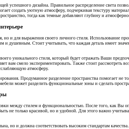
ей успешного дизайна. Правильное распределение света позволя
гает создать уютную атмосферу, подчеркивая текстуру материал
пространство, тогда как темные добавляют глубину и атмосферно
интерьере
, но и для выражения своего личного стиля. Использование про
 и душевным. Стоит учитывать, что каждая деталь имеет значен
оего уникального стиля, который будет отражать Ваши предпо
оляет вам смело экспериментировать. Также стоит рассмотреть
асслабляющую атмосферу.
ирования. Продуманное разделение пространства помогает не тол
е мебели может разделить функциональные зоны и сделать простр
уры
вки между стилем и функциональностью. После того, как Вы оп
быть не только красивой, но и удобной. Для этого важно учитыва
льна, но и должна соответствовать высоким стандартам качеств