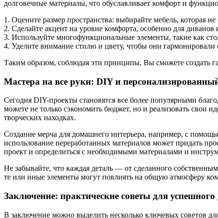
долговечные материалы, что обуславливает комфорт и функцио
1. Оцените размер пространства: выбирайте мебель, которая не
2. Сделайте акцент на уровне комфорта, особенно для диванов 
3. Используйте многофункциональные элементы, такие как ст
4. Уделите внимание стилю и цвету, чтобы они гармонировали
Таким образом, соблюдая эти принципы, Вы сможете создать га
Мастера на все руки: DIY и персонализированны
Сегодня DIY-проекты становятся все более популярными благ
можете не только сэкономить бюджет, но и реализовать свои и
творческих находках.
Создание мерча для домашнего интерьера, например, с помощью
использование переработанных материалов может придать прос
проект и определиться с необходимыми материалами и инстру
Не забывайте, что каждая деталь — от сделанного собственным
те или иные элементы могут повлиять на общую атмосферу ко
Заключение: практические советы для успешного
В заключение можно выделить несколько ключевых советов для