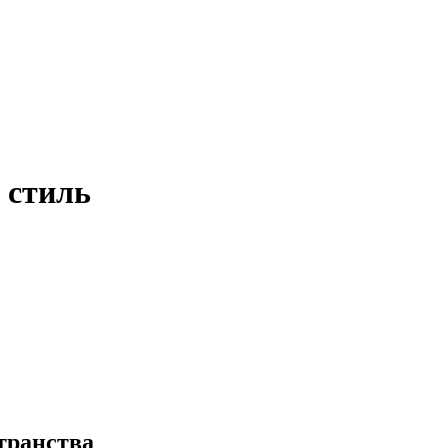
 стиль
транства