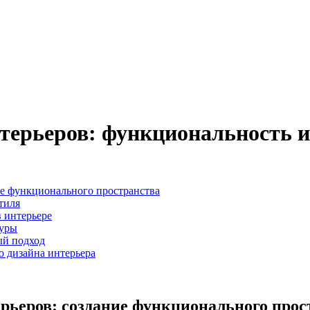
терьеров: функциональность и
ие функционального пространства
тиля
 интерьере
туры
ый подход
о дизайна интерьера
рьеров: создание функционального прос