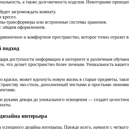
нальность, а также долговечность изделия. Некоторыми принцип
 будет загромождать комнату.
и кресел.
олы-трансформеры или встроенные системы хранения.
 с общим оформлением.
рмоничное и комфортное пространство, которое точно отразит в
й подход
одаря доступности информации в интернете и различным обучаю
деи, что делает пространство более личным. Уникальность вашег
 краски, может вдохнуть новую жизнь в старые предметы, таким
транству эко-стиль, дополненный чистыми и простыми линиями.
ментами.
и руками декора до уникального освещения — создает целостное
мнаты.
 дизайна интерьера
 успешного дизайна интерьера. Прежде всего, начните с четког