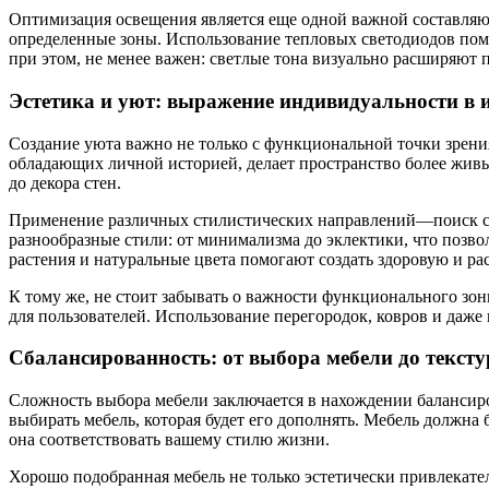
Оптимизация освещения является еще одной важной составляющ
определенные зоны. Использование тепловых светодиодов помо
при этом, не менее важен: светлые тона визуально расширяют 
Эстетика и уют: выражение индивидуальности в 
Создание уюта важно не только с функциональной точки зрения
обладающих личной историей, делает пространство более живым
до декора стен.
Применение различных стилистических направлений—поиск св
разнообразные стили: от минимализма до эклектики, что позв
растения и натуральные цвета помогают создать здоровую и р
К тому же, не стоит забывать о важности функционального зон
для пользователей. Использование перегородок, ковров и даж
Сбалансированность: от выбора мебели до текст
Сложность выбора мебели заключается в нахождении балансиро
выбирать мебель, которая будет его дополнять. Мебель должна 
она соответствовать вашему стилю жизни.
Хорошо подобранная мебель не только эстетически привлекате