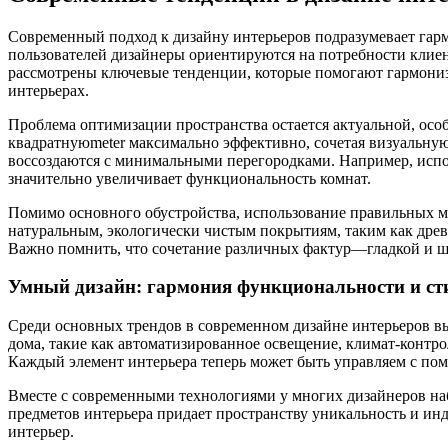
Современный подход к дизайну интерьеров подразумевает гарм
пользователей дизайнеры ориентируются на потребности клиенто
рассмотрены ключевые тенденции, которые помогают гармониз
интерьерах.
Проблема оптимизации пространства остается актуальной, особ
квадратнуюmeter максимально эффективно, сочетая визуальную
воссоздаются с минимальными перегородками. Например, испол
значительно увеличивает функциональность комнат.
Помимо основного обустройства, использование правильных м
натуральным, экологически чистым покрытиям, таким как древ
Важно помнить, что сочетание различных фактур—гладкой и ш
Умный дизайн: гармония функциональности и ст
Среди основных трендов в современном дизайне интерьеров в
дома, такие как автоматизированное освещение, климат-контро
Каждый элемент интерьера теперь может быть управляем с по
Вместе с современными технологиями у многих дизайнеров на
предметов интерьера придает пространству уникальность и ин
интерьер.