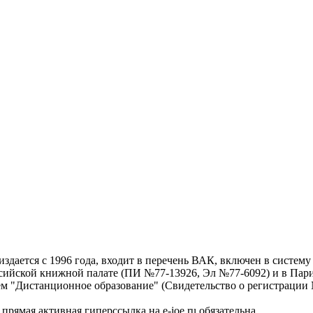
дается с 1996 года, входит в перечень ВАК, включен в систем
ссийской книжной палате (ПИ №77-13926, Эл №77-6092) и в Пари
ем "Дистанционное образование" (Свидетельство о регистрации №
рямая активная гиперссылка на e-joe.ru обязательна.