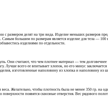
ии с размером делят на три вида. Изделие меньших размеров пре
м. Самым большим по размерам является изделие для тела — 100 
обзавестись изделиями по отдельности.
упь. Они считают, что чем плотнее материал — тем долговечнее 
гу. Лучше всего ее впитывает хлопок, но его минус заключается
делия, изготовленные наполовину из хлопка и наполовину из ше
веса. Желательно, чтобы плотность была не менее 350 гр. на оди
о поверхности появятся сквозные отверстия. Вес рядового полоте