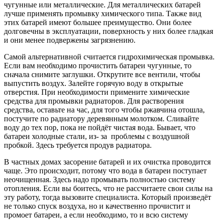
чугунные или металлические. Для металлических батарей
лучше применять промывку химического типа. Также вид
этих батарей имеют большее преимущество. Они более
долговечны в эксплуатации, поверхность у них более гладкая
и они менее подвержены загрязнению.
Самой альтернативной считается гидрохимическая промывка.
Если вам необходимо прочистить батареи чугунные, то
сначала снимите заглушки. Открутите все вентили, чтобы
выпустить воздух. Залейте горячую воду в открытые
отверстия. При необходимости примените химические
средства для промывки радиаторов. Для растворения
средства, оставьте на час, для того чтобы ржавчина отошла,
постучите по радиатору деревянным молотком. Сливайте
воду до тех пор, пока не пойдёт чистая вода. Бывает, что
батареи холодные стали, из- за проблемы с воздушной
пробкой. Здесь требуется продув радиатора.
В частных домах засорение батарей и их очистка проводится
чаще. Это происходит, потому что вода в батареи поступает
неочищенная. Здесь надо промывать полностью систему
отопления. Если вы боитесь, что не рассчитаете свои силы на
эту работу, тогда вызовите специалиста. Который произведёт
не только спуск воздуха, но и качественно прочистит и
промоет батареи, а если необходимо, то и всю систему