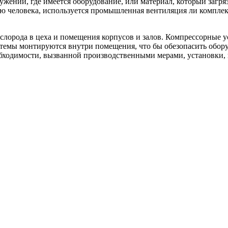
жений, где имеется оборудование, или материал, который загряз
ью человека, используется промышленная вентиляция ли компле
ислорода в цеха и помещения корпусов и залов. Компрессорные 
стемы монтируются внутри помещения, что бы обезопасить обору
еобходимости, вызванной производственными мерами, установки