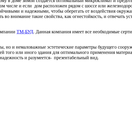
ому в доме зимой создается оптимальный микроклимат и предот
 том числе и если дом расположен рядом с шоссе или железнодо
ойчивыми и надежными, чтобы оберегать от воздействия окруж
ь во внимание такие свойства, как огнестойкость, и отвечать 
компании
ТМ-БУД
. Данная компания имеет все необходимые серт
сы, но и немаловажные эстетические параметры будущего сооруж
ей того или иного здания для оптимального применения матери
 надежность и разумеется- презентабельный вид.