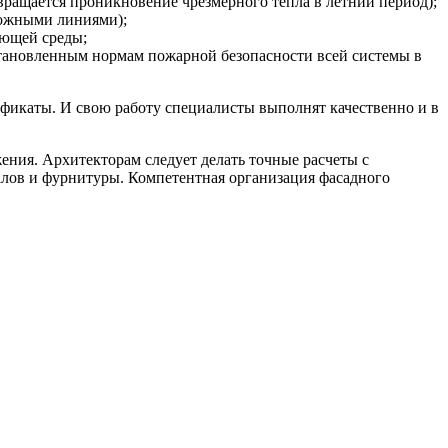
вращается проникновение чрезмерного тепла в летний период);
рожными линиями);
ающей среды;
установленным нормам пожарной безопасности всей системы в
ификаты. И свою работу специалисты выполнят качественно и в
ения. Архитекторам следует делать точные расчеты с
алов и фурнитуры. Компетентная организация фасадного