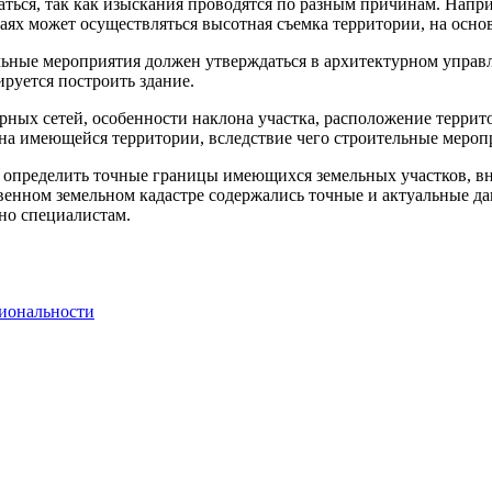
ться, так как изыскания проводятся по разным причинам. Напр
чаях может осуществляться высотная съемка территории, на осн
ельные мероприятия должен утверждаться в архитектурном управ
ируется построить здание.
ых сетей, особенности наклона участка, расположение террито
 на имеющейся территории, вследствие чего строительные меро
о определить точные границы имеющихся земельных участков, в
твенном земельном кадастре содержались точные и актуальные д
но специалистам.
циональности