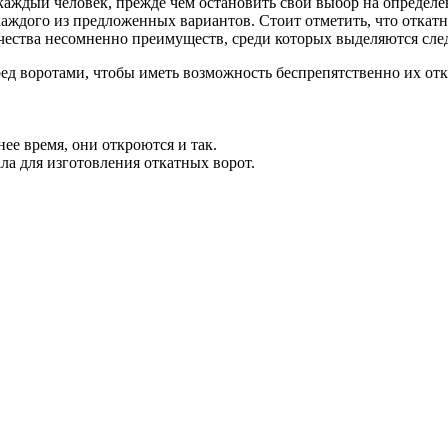
 каждый человек, прежде чем остановить свой выбор на определ
ждого из предложенных вариантов. Стоит отметить, что откатны
чества несомненно преимуществ, среди которых выделяются сл
ед воротами, чтобы иметь возможность беспрепятственно их отк
ее время, они откроются и так.
а для изготовления откатных ворот.