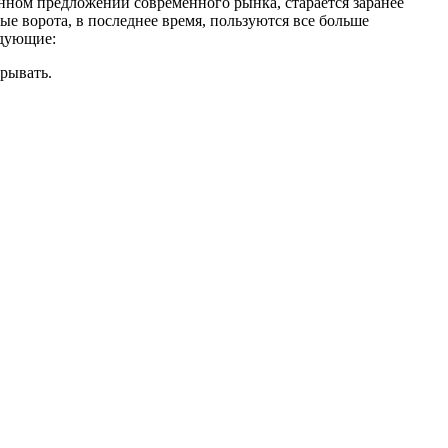
енном предложении современного рынка, старается заранее
е ворота, в последнее время, пользуются все больше
едующие:
рывать.