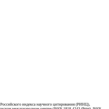
у Российского индекса научного цитирования (РИНЦ),
жском международном центре (ISSN 1818-4243 (Print), ISSN