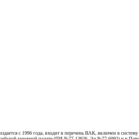
дается с 1996 года, входит в перечень ВАК, включен в систем
ссийской книжной палате (ПИ №77-13926, Эл №77-6092) и в Пари