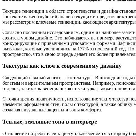
Текущие тенденции в области строительства и дизайна станов
контексте важен глубокий анализ текущих и предстоящих тренд
мы рассмотрим ключевые тенденции, касающиеся архитектуры,In
Согласно последним исследованиям, одним из наиболее заметн
архитектурном дизайне. Это наблюдается на примере растущег
конкурирующие с привычными угловатыми формами. Зафиксиров
вытяжка», которые увеличились на 177% за последний год. По 
пространство, что в свою очередь делает его более привлекате
Текстуры как ключ к современному дизайну
Следующий важный аспект – это текстуры. В последние годы н
богатым и выразительным пространствам. Например, поисковые
отделок, таких как венецианская штукатурка, также становятс
С точки зрения практичности, использование таких текстур по
элементы оформления стен, полы с текстурой, а также обивку 
создавая визуальные акценты и зоны комфорта.
Теплые, земляные тона в интерьере
Отношение потребителей к цвету также меняется в сторону бо