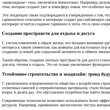
«шоколадные» тона, увеличился значительно. Например, резуль
тона, которые создают уют и атмосферу покоя, что особенно в
Эти тенденции также подтверждаются утверждением о том, что
гармоничное сочетание в интерьере создает расслабляющую ср
интерьере остается создание гармонии и уюта, что в свою оче
Создание пространств для отдыха и досуга
С учетом изменений в образе жизни, все большее внимание уд
интереса к таким элементам, как комнаты для настольных игр 
созданию условий для социальной активности и обмена эмоци
Таким образом, создание уютных пространств для досуга стано
для игр, чтения и отдыха. Это не только увеличивает функцио
Устойчивое строительство и экодизайн: тренд буд
С увеличением осведомленности общества о воздействии строи
солнечных панелей и переработанных материалов, стали больш
возрос в десять раз. Это обусловлено потребностью найти бала
Современные технологии позволяют использовать более эффект
ресурсов. Например, применение экологически чистых материал