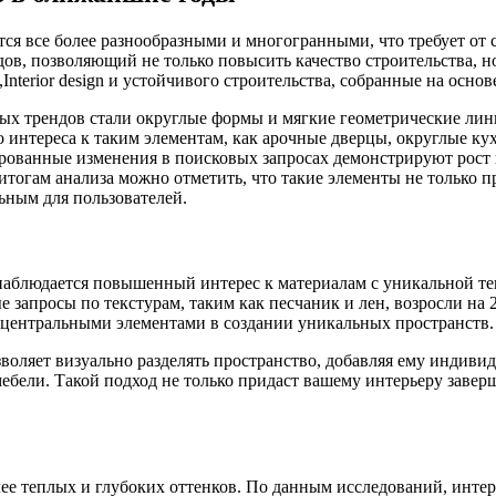
ятся все более разнообразными и многогранными, что требует о
ов, позволяющий не только повысить качество строительства, но
terior design и устойчивого строительства, собранные на осно
ых трендов стали округлые формы и мягкие геометрические лин
о интереса к таким элементам, как арочные дверцы, округлые ку
анные изменения в поисковых запросах демонстрируют рост по
итогам анализа можно отметить, что такие элементы не только п
льным для пользователей.
аблюдается повышенный интерес к материалам с уникальной текс
 запросы по текстурам, таким как песчаник и лен, возросли на
я центральными элементами в создании уникальных пространств.
зволяет визуально разделять пространство, добавляя ему индиви
мебели. Такой подход не только придаст вашему интерьеру заве
лее теплых и глубоких оттенков. По данным исследований, инте