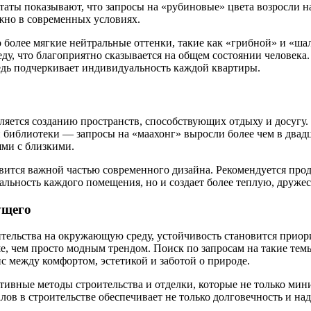
таты показывают, что запросы на «рубиновые» цвета возросли н
ажно в современных условиях.
 более мягкие нейтральные оттенки, такие как «грибной» и «ша
еду, что благоприятно сказывается на общем состоянии челове
редь подчеркивает индивидуальность каждой квартиры.
еляется созданию пространств, способствующих отдыху и досугу
и библиотеки — запросы на «маахонг» выросли более чем в двадц
ями с близкими.
вится важной частью современного дизайна. Рекомендуется прод
нальность каждого помещения, но и создает более теплую, друже
ущего
тельства на окружающую среду, устойчивость становится приор
е, чем просто модным трендом. Поиск по запросам на такие тем
нс между комфортом, эстетикой и заботой о природе.
ивные методы строительства и отделки, которые не только мин
ов в строительстве обеспечивает не только долговечность и на