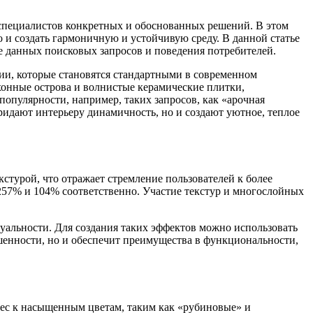
т специалистов конкретных и обоснованных решений. В этом
 и создать гармоничную и устойчивую среду. В данной статье
ве данных поисковых запросов и поведения потребителей.
ии, которые становятся стандартными в современном
хонные острова и волнистые керамические плитки,
пулярности, например, таких запросов, как «арочная
ридают интерьеру динамичность, но и создают уютное, теплое
турой, что отражает стремление пользователей к более
 257% и 104% соответственно. Участие текстур и многослойных
дуальности. Для создания таких эффектов можно использовать
ршенности, но и обеспечит преимущества в функциональности,
рес к насыщенным цветам, таким как «рубиновые» и