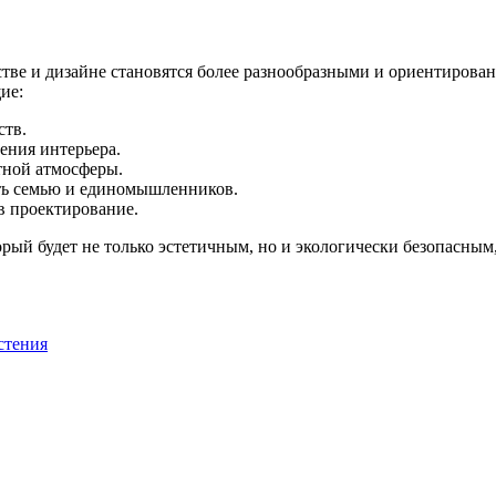
стве и дизайне становятся более разнообразными и ориентиров
ие:
ств.
ения интерьера.
тной атмосферы.
вать семью и единомышленников.
в проектирование.
орый будет не только эстетичным, но и экологически безопасным
стения