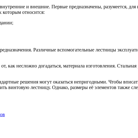
утренние и внешние. Первые предназначены, разумеется, для 
к которым относится:
дании;
предназначения. Различные вспомогательные лестницы эксплуатир
т, как несложно догадаться, материала изготовления. Стальная
ндартные решения могут оказаться непригодными. Чтобы вписать
ить винтовую лестницу. Однако, размеры её элементов также сл
тов