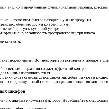
кий вид, но и продуманные функциональные решения, которые з
ение и позволяют быстро находить нужные продукты.
анство, облегчая доступ ко всем полкам.
 легкий доступ к кухонной утвари.
т эффективно организовать пространство внутри шкафа.
родуктивным.
станет исключением. Вот некоторые из актуальных трендов в ди
 с светлыми верхними создает эффектный контраст.
 для минималистичного стиля.
ттенки снова становятся популярными, добавляя уюта в кухню.
дают индивидуальный стиль и раскрывают новые возможности 
нных шкафов
ного анализа множества факторов. Не забывайте о следующих 
роцесс выбора и установки.