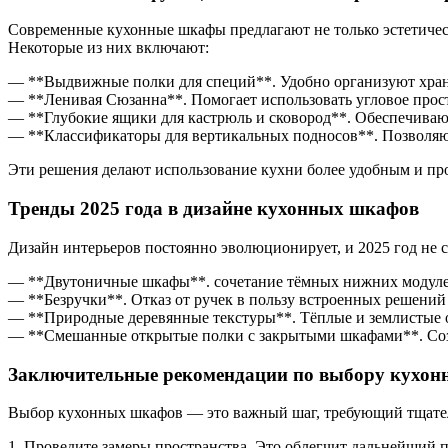
Современные кухонные шкафы предлагают не только эстетичес
Некоторые из них включают:
— **Выдвижные полки для специй**. Удобно организуют хран
— **Ленивая Сюзанна**. Помогает использовать угловое простр
— **Глубокие ящики для кастрюль и сковород**. Обеспечивают
— **Классификаторы для вертикальных подносов**. Позволяю
Эти решения делают использование кухни более удобным и п
Тренды 2025 года в дизайне кухонных шкафов
Дизайн интерьеров постоянно эволюционирует, и 2025 год не 
— **Двутоничные шкафы**. сочетание тёмных нижних модулей
— **Безручки**. Отказ от ручек в пользу встроенных решений
— **Природные деревянные текстуры**. Тёплые и землистые о
— **Смешанные открытые полки с закрытыми шкафами**. Соз
Заключительные рекомендации по выбору кухо
Выбор кухонных шкафов — это важный шаг, требующий тщатель
1. Проведите замеры пространства. Это облегчит дальнейший п