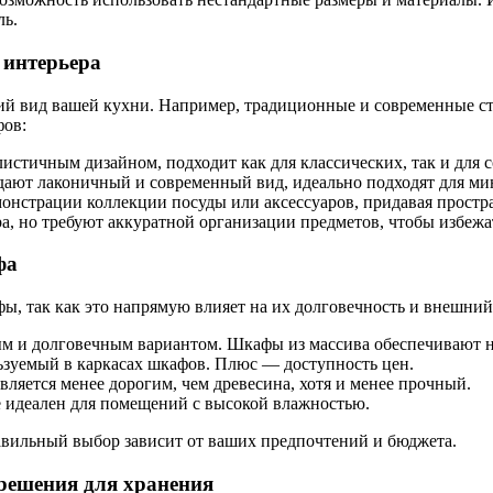
ль.
 интерьера
ий вид вашей кухни. Например, традиционные и современные сти
фов:
стичным дизайном, подходит как для классических, так и для 
дают лаконичный и современный вид, идеально подходят для ми
онстрации коллекции посуды или аксессуаров, придавая простр
 но требуют аккуратной организации предметов, чтобы избежат
фа
ы, так как это напрямую влияет на их долговечность и внешни
ым и долговечным вариантом. Шкафы из массива обеспечивают н
ьзуемый в каркасах шкафов. Плюс — доступность цен.
ляется менее дорогим, чем древесина, хотя и менее прочный.
идеален для помещений с высокой влажностью.
авильный выбор зависит от ваших предпочтений и бюджета.
решения для хранения