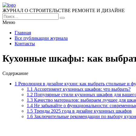
ЖУРНАЛ О СТРОИТЕЛЬСТВЕ РЕМОНТЕ И ДИЗАЙНЕ
Меню
Главная
Все публикации журнала
Контакты
Кухонные шкафы: как выбрат
Содержание
1
Революция в дизайне кухни: как выбрать стильные и 
1.1
Ассортимент кухонных шкафов: что выбрать?
1.2
Популярные стили кухонных шкафов для вашего
1.3
Качество материалов: выбираем лучшее для шка
1.4
Не забывайте о функциональности: современные
1.5
Тренды 2025 года в дизайне кухонных шкафов
1.6
Заключительные рекомендации по выбору кухо