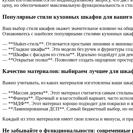
цену, но обеспечивают максимальную функциональность и сти
Популярные стили кухонных шкафов для вашего
Ваш выбор стиля шкафов окажет значительное влияние на общ
Ознакомьтесь с наиболее популярными стилями кухонных шка
— **Shaker-стиль**. Отличается простыми линиями и минимали
— **Гладкие шкафы**. Эти модели без ручек и фурнитуры соз
— **Шкафы с фасадом из стекла**. Идеально подойдут для дем
— **Открытые полки**. Позволяют создать ощущение простора,
Качество материалов: выбираем лучшее для шка
Важно учитывать, из каких материалов изготовлены ваши шкаф
— **Массив дерева**. Этот материал считается самым стильн
— **Фанера**. Прочный и влагостойкий вариант, часто испол
— **МДФ**. Этот материал хорошо подходит для покраски и яв
— **Ламинированная ДСП**. Самый бюджетный выбор, но не 
Каждый из этих материалов имеет свои плюсы и минусы, и пр
Не забывайте о функциональности: современные 