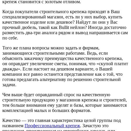
крепеж становится с золотым отливом.
Когда покупатели строительного крепежа приходят в Ваш
специализированный магазин, есть ли у них выбор, купить
качественное изделие или дешевое? Найдут ли они у Вас
прочный дюбель, такой как Bullit нейлон? Иногда достаточно
разместить два-три аналога рядом и вывод напрашивается сам
по себе.
Того же плана вопросы можно задать и фирмам,
занимающиеся строительными работами. Ведь, если
объяснить заказчику преимущества качественного крепежа,
он оправдает увеличение сметы, понимая, что «скупой платит
дважды». Если настоит на дешевом варианте, о Вашей
компании все равно останется представление как о той, что
готова предлагать альтернативу по решению строительной
задачи.
Чем выше будет оправданный спрос на качественную
строительную продукцию у магазинов крепежа и строителей,
тем больше внимания ему уделят и базы, которые занимаются
комплектацией малых и больших форматов.
Качество — это главная характеристика целой группы под
названием
Профессиональный крепеж
. Зачастую это
продукция, произведенная на европейских заводах, или