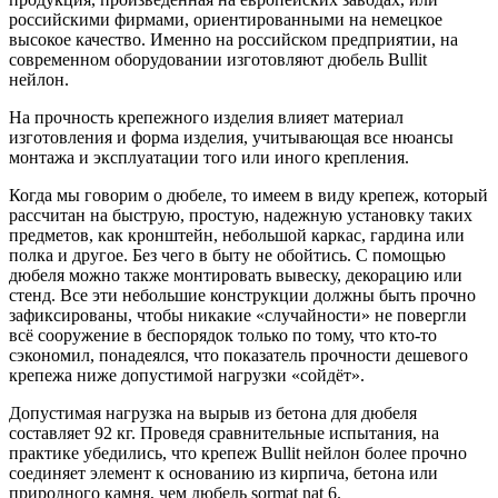
российскими фирмами, ориентированными на немецкое
высокое качество. Именно на российском предприятии, на
современном оборудовании изготовляют дюбель Bullit
нейлон.
На прочность крепежного изделия влияет материал
изготовления и форма изделия, учитывающая все нюансы
монтажа и эксплуатации того или иного крепления.
Когда мы говорим о дюбеле, то имеем в виду крепеж, который
рассчитан на быструю, простую, надежную установку таких
предметов, как кронштейн, небольшой каркас, гардина или
полка и другое. Без чего в быту не обойтись. С помощью
дюбеля можно также монтировать вывеску, декорацию или
стенд. Все эти небольшие конструкции должны быть прочно
зафиксированы, чтобы никакие «случайности» не повергли
всё сооружение в беспорядок только по тому, что кто-то
сэкономил, понадеялся, что показатель прочности дешевого
крепежа ниже допустимой нагрузки «сойдёт».
Допустимая нагрузка на вырыв из бетона для дюбеля
составляет 92 кг. Проведя сравнительные испытания, на
практике убедились, что крепеж Bullit нейлон более прочно
соединяет элемент к основанию из кирпича, бетона или
природного камня, чем дюбель sormat nat 6.