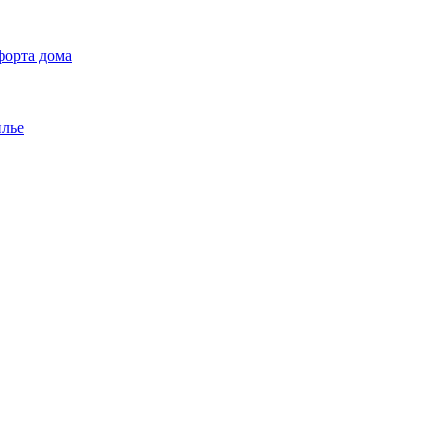
форта дома
илье