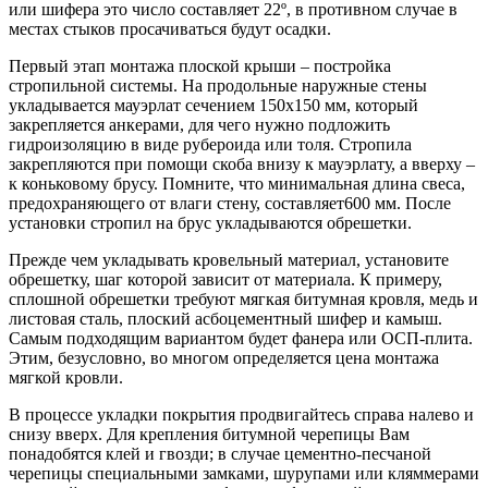
или шифера это число составляет 22º, в противном случае в
местах стыков просачиваться будут осадки.
Первый этап монтажа плоской крыши – постройка
стропильной системы. На продольные наружные стены
укладывается мауэрлат сечением 150х150 мм, который
закрепляется анкерами, для чего нужно подложить
гидроизоляцию в виде рубероида или толя. Стропила
закрепляются при помощи скоба внизу к мауэрлату, а вверху –
к коньковому брусу. Помните, что минимальная длина свеса,
предохраняющего от влаги стену, составляет600 мм. После
установки стропил на брус укладываются обрешетки.
Прежде чем укладывать кровельный материал, установите
обрешетку, шаг которой зависит от материала. К примеру,
сплошной обрешетки требуют мягкая битумная кровля, медь и
листовая сталь, плоский асбоцементный шифер и камыш.
Самым подходящим вариантом будет фанера или ОСП-плита.
Этим, безусловно, во многом определяется цена монтажа
мягкой кровли.
В процессе укладки покрытия продвигайтесь справа налево и
снизу вверх. Для крепления битумной черепицы Вам
понадобятся клей и гвозди; в случае цементно-песчаной
черепицы специальными замками, шурупами или кляммерами