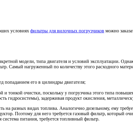
роших условиях
фильтры для вилочных погрузчиков
можно заказа
нкретной модели, типа двигателя и условий эксплуатации. Однак
льтр. Самый нагруженный по количеству этого расходного матери
ед попаданием его в цилиндры двигателя;
 и тонкой очистки, поскольку у погрузчика этого типа повышен
ть гидросистемы), задерживая продукт окисления, металлическую
ть на разных видах топлива. Аналогично дизельному, ему требу
редуктор. Поэтому для него требуется газовый фильтр, который о
я система питания, требуется топливный фильтр.