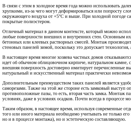
В связи с этим в холодное время года можно использовать дале
хрупкими, из-за чего могут деформироваться или попросту сл
окружающего воздуха от +5°С и выше. При холодной погоде са
покрытые полиэстером.
Отличный материал в данном контексте, который можно испол
любые поверхности внешних и внутренних стен. Основным их п
бетонных или клеевых растворных смесей. Монтаж производит
стеновых панелей зимой, поскольку это допускает технология, 
В настоящее время многие хозяева частных домов отказываютс
идет об обычном облицовочном кирпиче, натуральном камне, 
внешняя поверхность достоверно имитирует перечисленные выш
натуральный и искусственный материал практически невозмож
Дополнительным преимуществом таких панелей является удобс
саморезами. Также на этой же стороне есть замковый выступ 
противоположные пазы, то есть, вторая часть замка. Монтаж п
условиях, даже в условиях осадков. Почти всегда в процессе 
Таким образом, в настоящее время, используя современные о
того или иного материала необходимо учитывать не только его
но и в процессе монтажа), но и эстетическую составляющую.