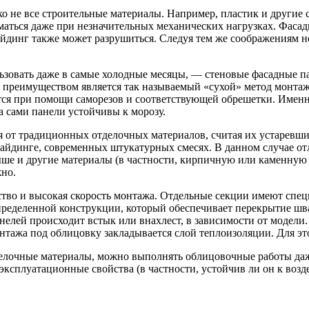
ко не все строительные материалы. Например, пластик и другие 
оматься даже при незначительных механических нагрузках. Фас
йдинг также может разрушиться. Следуя тем же соображениям не
ьзовать даже в самые холодные месяцы, — стеновые фасадные п
реимуществом является так называемый «сухой» метод монтажа.
ся при помощи саморезов и соответствующей обрешетки. Именн
а сами панели устойчивы к морозу.
я от традиционных отделочных материалов, считая их устаревш
сайдинге, современных штукатурных смесях. В данном случае о
е и другие материалы (в частности, кирпичную или каменную кл
но.
тво и высокая скорость монтажа. Отдельные секции имеют спец
определенной конструкции, который обеспечивает перекрытие шв
анелей происходит встык или внахлест, в зависимости от модел
монтажа под облицовку закладывается слой теплоизоляции. Для э
тделочные материалы, можно выполнять облицовочные работы да
 эксплуатационные свойства (в частности, устойчив ли он к возд