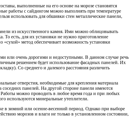
составы, выполненные на его основе на морозе становятся
адные работы с сайдингом можно выполнять при температуре
льзя использовать для обшивки стен металлические панели,
анели из искусственного камня. Ими можно облицовывать
 То есть, для их установки не нужно приготовление
о «сухой» метод обеспечивает возможность установки
ими или очень дорогими и недоступными. В данном случае речь
тличным решением будет использование фасадных панелей. Их
адку). Со среднего и далекого расстояния различить
иальные отверстия, необходимые для крепления материала
а соседних панелей. На другой стороне панели имеются
и. Работы можно проводить в любое время года и при любых
того используются минеральные утеплители.
же в зимний или осенне-весенний период. Однако при выборе
ействию морозов и влаги не только в установленном состоянии,