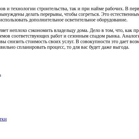
ов и технологии строительства, так и при найме рабочих. В пе
вынуждены делать перерывы, чтобы согреться. Это естественным
о использовать дополнительное осветительное оборудование.
ет неплохо сэкономить владельцу дома. Дело в том, что, как п
ъемов соответствующих работ и сезонным спадом рынка. Аналог
овы снизить стоимость своих услуг. В совокупности это дает во
ильно спланировать процесс, то для вас будет даже выгода.
ь
тки