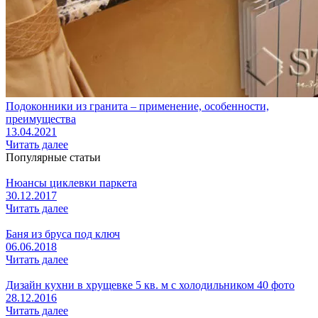
Подоконники из гранита – применение, особенности,
преимущества
13.04.2021
Читать далее
Популярные статьи
Нюансы циклевки паркета
30.12.2017
Читать далее
Баня из бруса под ключ
06.06.2018
Читать далее
Дизайн кухни в хрущевке 5 кв. м с холодильником 40 фото
28.12.2016
Читать далее