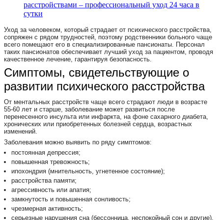
расстройствами – профессиональный уход 24 часа в
сутки
Уход за человеком, который страдает от психического расстройства,
сопряжен с рядом трудностей, поэтому родственники больного чаще
всего помещают его в специализированные пансионаты.
Персонал
таких пансионатов обеспечивает лучший уход за пациентом, проводя
качественное лечение, гарантируя безопасность.
Симптомы, свидетельствующие о
развитии психического расстройства
От ментальных расстройств чаще всего страдают люди в возрасте
55-60 лет и старше, заболевание может развиться после
перенесенного инсульта или инфаркта, на фоне сахарного диабета,
хронических или приобретенных болезней сердца, возрастных
изменений.
Заболевания можно выявить по ряду симптомов:
постоянная депрессия;
повышенная тревожность;
ипохондрия (мнительность, угнетенное состояние);
расстройства памяти;
агрессивность или апатия;
замкнутость и повышенная сонливость;
чрезмерная активность;
серьезные нарушения сна (бессонница, неспокойный сон и другие).