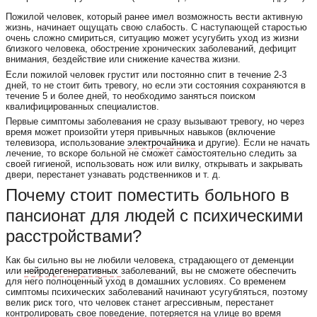
Пожилой человек, который ранее имел возможность вести активную
жизнь, начинает ощущать свою слабость. С наступающей старостью
очень сложно смириться, ситуацию может усугубить уход из жизни
близкого человека, обострение хронических заболеваний, дефицит
внимания, бездействие или снижение качества жизни.
Если пожилой человек грустит или постоянно спит в течение 2-3
дней, то не стоит бить тревогу, но если эти состояния сохраняются в
течение 5 и более дней, то необходимо заняться поиском
квалифицированных специалистов.
Первые симптомы заболевания не сразу вызывают тревогу, но через
время может произойти утеря привычных навыков (включение
телевизора, использование
электрочайника
и другие). Если не начать
лечение, то вскоре больной не сможет самостоятельно следить за
своей гигиеной, использовать нож или вилку, открывать и закрывать
двери, перестанет узнавать родственников и т. д.
Почему стоит поместить больного в
пансионат для людей с психическими
расстройствами?
Как бы сильно вы не любили человека, страдающего от деменции
или
нейродегенеративных
заболеваний, вы не сможете обеспечить
для него полноценный уход в домашних условиях. Со временем
симптомы психических заболеваний начинают усугубляться, поэтому
велик риск того, что человек станет агрессивным, перестанет
контролировать свое поведение, потеряется на улице во время