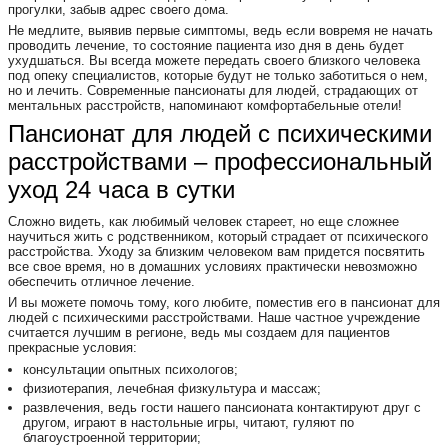
прогулки, забыв адрес своего дома.
Не медлите, выявив первые симптомы, ведь если вовремя не начать
проводить лечение, то состояние пациента изо дня в день будет
ухудшаться. Вы всегда можете передать своего близкого человека
под опеку специалистов, которые будут не только заботиться о нем,
но и лечить. Современные пансионаты для людей, страдающих от
ментальных расстройств, напоминают комфортабельные отели!
Пансионат для людей с психическими
расстройствами – профессиональный
уход 24 часа в сутки
Сложно видеть, как любимый человек стареет, но еще сложнее
научиться жить с родственником, который страдает от психического
расстройства. Уходу за близким человеком вам придется посвятить
все свое время, но в домашних условиях практически невозможно
обеспечить отличное лечение.
И вы можете помочь тому, кого любите, поместив его в пансионат для
людей с психическими расстройствами. Наше частное учреждение
считается лучшим в регионе, ведь мы создаем для пациентов
прекрасные условия:
консультации опытных психологов;
физиотерапия, лечебная физкультура и массаж;
развлечения, ведь гости нашего пансионата контактируют друг с
другом, играют в настольные игры, читают, гуляют по
благоустроенной территории;