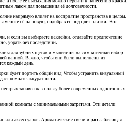
ние, а после её высыхания можно перейти к нанесению краски.
ащитным лаком для повышения её долговечности.
ояние напрямую влияет на восприятие пространства в целом.
замените её на новую, подобрав ее под цвет плитки. Это
и, и если вы выбираете наклейки, отдавайте предпочтение
о, убрать без последствий.
таканы для зубных щеток и мыльницы на симпатичный набор
вашей ванной. Важно, чтобы они были выполнены из
тся каждый день.
борки будет портить общий вид. Чтобы устранить визуальный
даст комнате аккуратности.
и пестрых занавесок в пользу более современных однотонных
ванной комнаты с минимальными затратами. Эти детали
ниг или аксессуаров. Ароматические свечи и расслабляющая