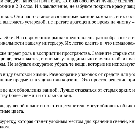
ем следует нанести грунтовку, которая обеспечит лучшее сцепле
ение в 2-3 слоя. И в заключение, не забудьте покрыть краску з
вов. Они часто становятся «лицом» ванной комнаты, и их сост
выглядеть устарелой, не тратьте драгоценное время на чистку – 
лейки. На современном рынке представлены разнообразные стил
альности вашему интерьеру. Их легко клеить и, что немаловажн
же играет роль в восприятии пространства. Замените старые с
проще, чем кажется, и они могут кардинально изменить облик 
м. Не забудьте аккуратно убрать те вещи, которые не использую
з виду бытовой химии. Разнообразие упаковок от средств для у
лишние предметы в ящики или корзины. Это простое решение при
твие для обновления ванной. Лучше отказаться от старых ярких 
тву более свежий и стильный вид.
ль, душевой шланг и полотенцесушитель могут обновить облик 
тные цвета.
уретку, которая станет удобным местом для хранения свечей, к
алом.