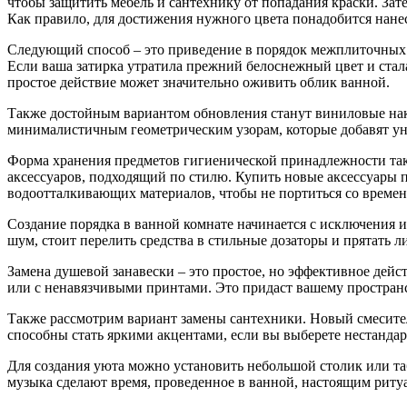
чтобы защитить мебель и сантехнику от попадания краски. Зат
Как правило, для достижения нужного цвета понадобится нанес
Следующий способ – это приведение в порядок межплиточных ш
Если ваша затирка утратила прежний белоснежный цвет и стала 
простое действие может значительно оживить облик ванной.
Также достойным вариантом обновления станут виниловые нак
минималистичным геометрическим узорам, которые добавят уник
Форма хранения предметов гигиенической принадлежности так
аксессуаров, подходящий по стилю. Купить новые аксессуары 
водоотталкивающих материалов, чтобы не портиться со времене
Создание порядка в ванной комнате начинается с исключения и
шум, стоит перелить средства в стильные дозаторы и прятать 
Замена душевой занавески – это простое, но эффективное дейс
или с ненавязчивыми принтами. Это придаст вашему пространс
Также рассмотрим вариант замены сантехники. Новый смесите
способны стать яркими акцентами, если вы выберете нестандар
Для создания уюта можно установить небольшой столик или таб
музыка сделают время, проведенное в ванной, настоящим риту