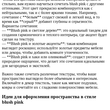
стильно, вам нужно научиться сочетать blush pink с другими
оттенками. Этот цвет прекрасно комбинируется как с
нейтральными, так и с более яркими тонами. Например,
сочетание с **белым** создаст свежий и легкий вид, в то
время как **серый** добавит глубины и серьезности.
Варианты сочетания:
— **Blush pink и светлое дерево**: это идеальный тандем для
создания гармоничного и теплого интерьера, где акцент будет
сделан на текстуру.
— **Blush pink и золотые акценты**: такая комбинация
выглядит роскошно; используйте золотые предметы мебели
или декора, чтобы добавить комнате утонченности.
— **Blush pink и хаки или оливковый**: создаст уютное и
природное ощущение, что делает эти сочетания идеальными
для загородных и экостилей.
Важно также сочетать различные текстуры, чтобы ваше
пространство выглядело более объемным и интересным.
Включайте в декор текстиль, такие как мягкие подушки,
ковры и сочетайте их с гладкими поверхностями мебели.
Идеи для оформления пространства в стиле
blush pink