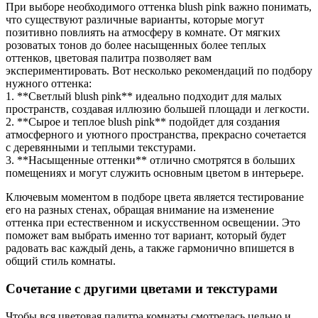
При выборе необходимого оттенка blush pink важно понимать,
что существуют различные варианты, которые могут
позитивно повлиять на атмосферу в комнате. От мягких
розоватых тонов до более насыщенных более теплых
оттенков, цветовая палитра позволяет вам
экспериментировать. Вот несколько рекомендаций по подбору
нужного оттенка:
1. **Светлый blush pink** идеально подходит для малых
пространств, создавая иллюзию большей площади и легкости.
2. **Сырое и теплое blush pink** подойдет для создания
атмосферного и уютного пространства, прекрасно сочетается
с деревянными и теплыми текстурами.
3. **Насыщенные оттенки** отлично смотрятся в больших
помещениях и могут служить основным цветом в интерьере.
Ключевым моментом в подборе цвета является тестирование
его на разных стенах, обращая внимание на изменение
оттенка при естественном и искусственном освещении. Это
поможет вам выбрать именно тот вариант, который будет
радовать вас каждый день, а также гармонично впишется в
общий стиль комнаты.
Сочетание с другими цветами и текстурами
Чтобы вся цветовая палитра комнаты смотрелась цельно и