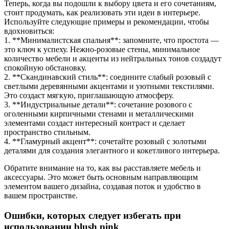
Теперь, когда вы подошли к выбору цвета и его сочетаниям,
стоит продумать, как реализовать эти идеи в интерьере.
Используйте следующие примеры и рекомендации, чтобы
вдохновиться:
1. **Минималистская спальня**: запомните, что простота —
это ключ к успеху. Нежно-розовые стены, минимальное
количество мебели и акценты из нейтральных тонов создадут
спокойную обстановку.
2. **Скандинавский стиль**: соедините слабый розовый с
светлыми деревянными акцентами и уютными текстилями.
Это создаст мягкую, приглашающую атмосферу.
3. **Индустриальные детали**: сочетание розового с
оголенными кирпичными стенами и металлическими
элементами создаст интересный контраст и сделает
пространство стильным.
4. **Гламурный акцент**: сочетайте розовый с золотыми
деталями для создания элегантного и кокетливого интерьера.
Обратите внимание на то, как вы расставляете мебель и
аксессуары. Это может быть основным направляющим
элементом вашего дизайна, создавая поток и удобство в
вашем пространстве.
Ошибки, которых следует избегать при
использовании blush pink