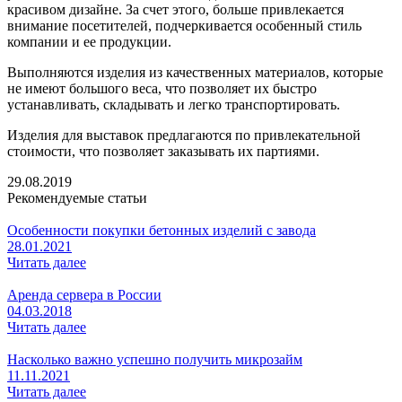
красивом дизайне. За счет этого, больше привлекается
внимание посетителей, подчеркивается особенный стиль
компании и ее продукции.
Выполняются изделия из качественных материалов, которые
не имеют большого веса, что позволяет их быстро
устанавливать, складывать и легко транспортировать.
Изделия для выставок предлагаются по привлекательной
стоимости, что позволяет заказывать их партиями.
29.08.2019
Рекомендуемые статьи
Особенности покупки бетонных изделий с завода
28.01.2021
Читать далее
Аренда сервера в России
04.03.2018
Читать далее
Насколько важно успешно получить микрозайм
11.11.2021
Читать далее