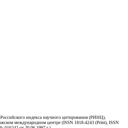
у Российского индекса научного цитирования (РИНЦ),
жском международном центре (ISSN 1818-4243 (Print), ISSN
 016242 от 20.06.1997 г.)