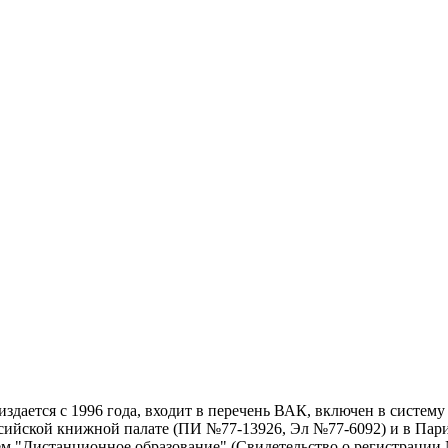
дается с 1996 года, входит в перечень ВАК, включен в систем
ссийской книжной палате (ПИ №77-13926, Эл №77-6092) и в Пари
ем "Дистанционное образование" (Свидетельство о регистрации №