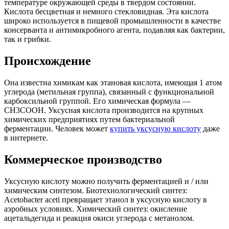
температуре окружающей среды в твердом состоянии.
Кислота бесцветная и немного стекловидная. Эта кислота
широко используется в пищевой промышленности в качестве
консерванта и антимикробного агента, подавляя как бактерии,
так и грибки.
Происхождение
Она известна химикам как этановая кислота, имеющая 1 атом
углерода (метильная группа), связанный с функциональной
карбоксильной группой. Его химическая формула —
CH3COOH. Уксусная кислота производится на крупных
химических предприятиях путем бактериальной
ферментации. Человек может
купить уксусную кислоту
даже
в интернете.
Коммерческое производство
Уксусную кислоту можно получить ферментацией и / или
химическим синтезом. Биотехнологический синтез:
Acetobacter aceti превращает этанол в уксусную кислоту в
аэробных условиях. Химический синтез: окисление
ацетальдегида и реакция окиси углерода с метанолом.